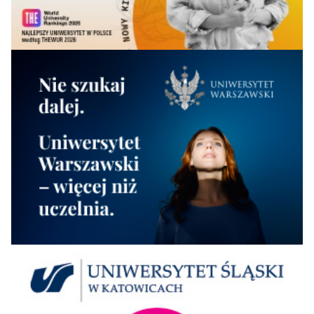
61
Lublinie
53-
Uniwersytet w
55-60
50
54-61
-
Białymstoku
61
53-
Uniwersytet WSB
92+
90+
90+
-
Merito w Gdańsku
61
53-
Uniwersytet
50
50
48
-
Zielonogórski
61
Akademia
62-
Humanitas w
61-72
81-90
83-90
-
70
Sosnowcu
Politechnika
62-
Bydgoska im. Jana i
55-60
55-60
54-61
-
Jędrzeja
70
Śniadeckich
62-
Politechnika
61-72
61-72
62-70
-
Świętokrzyska
70