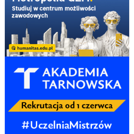
Wrocławiu
Akademia
Wychowania
81-
Fizycznego Józefa
61-72
61-72
71-82
-
93
Piłsudskiego w
Warszawie
Międzynarodowa
Wyższa Szkoła
81-
Logistyki i
83-92
90+
90+
-
93
Transportu we
Wrocławiu
Uniwersytet
81-
Andrzeja Frycza
83-92
81-90
83-90
-
Modrzewskiego w
93
Krakowie
81-
Uniwersytet
83-92
81-90
83-90
-
Bielsko-Bialski
93
Uniwersytet Kaliski
81-
im. Prezydenta
92+
90+
90+
-
Stanisława
93