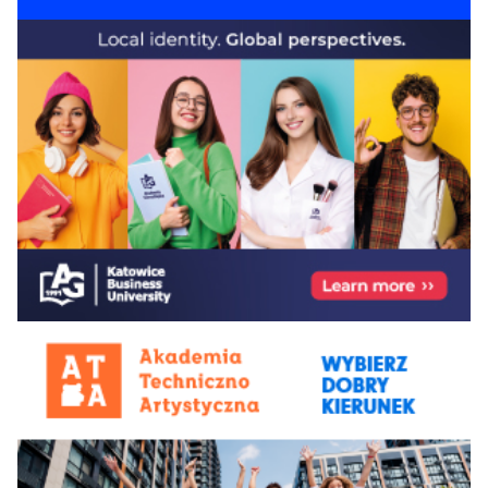
Wojciechowskiego
Uniwersytet
81-
Radomski im.
83-92
81-90
83-90
-
Kazimierza
93
Pułaskiego
81-
Uniwersytet w
83-92
81-90
83-90
-
Siedlcach
93
Akademia
Górnośląska im.
90+
Wojciecha
92+
90+
90+
-
Korfantego w
Katowicach
Akademia im.
Jakuba z Paradyża
90+
92+
90+
90+
-
w Gorzowie
Wielkopolskim
Akademia Katolicka
90+
83-92
81-90
71-82
-
w Warszawie
Akademia Kultury