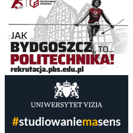
Uniwersytet Jana
71-
Długosza w
61-72
73-80
71-82
-
80
Częstochowie
Uniwersytet Jana
71-
Kochanowskiego w
73-82
73-80
71-82
-
80
Kielcach
Uniwersytet
71-
Kazimierza
73-82
73-80
71-82
-
Wielkiego w
80
Bydgoszczy
Uniwersytet Komisji
71-
Edukacji Narodowej
83-92
81-90
71-82
-
80
w Krakowie
Akademia
81-
Humanistyczno-
83-92
—
—
-
Ekonomiczna w
93
Łodzi
Akademia
81-
Jagiellońska w
92+
90+
90+
-
93
Toruniu