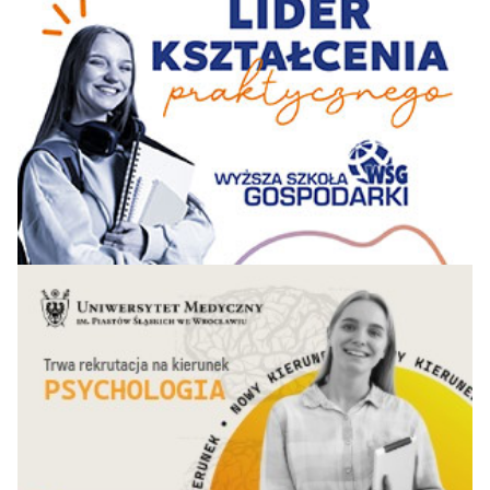
Częstochowska
53-
Politechnika
61-72
55-60
54-61
-
Koszalińska
61
Politechnika
53-
Rzeszowska im.
61-72
61-72
54-61
-
Ignacego
61
Łukasiewicza
Społeczna
53-
Akademia Nauk w
42
43
42
-
61
Łodzi
Uniwersytet
53-
Ekonomiczny w
55-60
61-72
62-70
-
61
Katowicach
Uniwersytet
53-
Kardynała Stefana
50
43
41
-
Wyszyńskiego w
61
Warszawie
Uniwersytet
53-
Przyrodniczy w
61-72
55-60
62-70
-