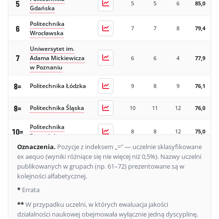
5
5
5
6
85,0
Gdańska
Politechnika
6
7
7
8
79,4
Wrocławska
Uniwersytet im.
7
Adama Mickiewicza
6
6
4
77,9
w Poznaniu
8=
Politechnika Łódzka
9
8
9
76,1
8=
Politechnika Śląska
10
11
12
76,0
Politechnika
10=
8
8
12
75,0
Poznańska
Oznaczenia
.
Pozycje z indeksem „=" — uczelnie sklasyfikowane
Uniwersytet
ex aequo (wyniki różniące się nie więcej niż 0,5%).
Nazwy uczelni
10=
Medyczny w
12
12
20
74,9
publikowanych w grupach (np. 61–72) prezentowane są w
Białymstoku
kolejności alfabetycznej.
Uniwersytet
*
Errata
10=
11
16
16
74,6
Gdański
**
W przypadku uczelni, w których ewaluacja jakości
Gdański
działalności naukowej obejmowała wyłącznie jedną dyscyplinę,