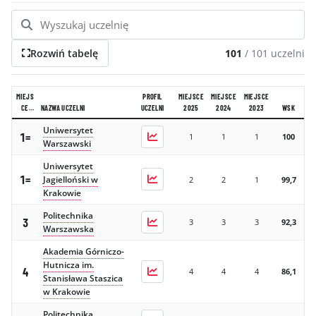
GALERIA
KONTAKT
Rozwiń tabelę
101
/
101
uczelni
ERRATA
MIEJS
PROFIL
MIEJSCE
MIEJSCE
MIEJSCE
CE
NAZWA UCZELNI
UCZELNI
2025
2024
2023
WSK
2026
Uniwersytet
1=
1
1
1
100
Warszawski
Uniwersytet
1=
Jagielloński w
2
2
1
99,7
Krakowie
Politechnika
3
3
3
3
92,3
Warszawska
Akademia Górniczo-
Hutnicza im.
4
4
4
4
86,1
Stanisława Staszica
w Krakowie
Politechnika