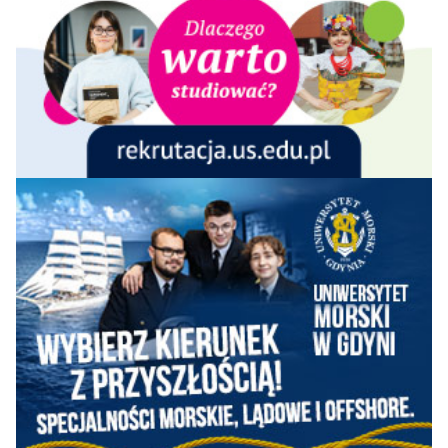
62-
Uniwersytet Civitas
55-60
55-60
54-61
-
w Warszawie
70
62-
Uniwersytet Morski
61-72
55-60
54-61
-
w Gdyni
70
Uniwersytet
62-
Papieski Jana Pawła
73-82
73-80
71-82
-
70
II w Krakowie
62-
Uniwersytet
73-82
73-80
71-82
-
Pomorski w Słupsku
70
62-
Uniwersytet
61-72
61-72
62-70
-
Rzeszowski
70
62-
Uniwersytet WSB
61-72
73-80
71-82
-
Merito w Poznaniu
70
Akademia
Pedagogiki
71-