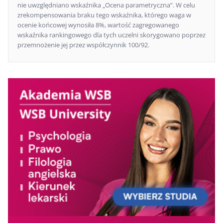
13=
Uniwersytet
12
12
9
74,2
nie uwzględniano wskaźnika „Ocena parametryczna”. W celu
Medyczny
zrekompensowania braku tego wskaźnika, którego waga w
ocenie końcowej wynosiła 8%, wartość zagregowanego
Szkoła Główna
wskaźnika rankingowego dla tych uczelni skorygowano poprzez
13=
Handlowa w
12
12
12
74,2
przemnożenie jej przez współczynnik 100/92.
Warszawie
Uniwersytet
15=
12
12
11
73,2
Medyczny w Łodzi
Uniwersytet
15=
17
19
19
73,2
Wrocławski
Akademia Leona
15=
Koźmińskiego w
17
16
16
73,0
Warszawie
Warszawski
18
Uniwersytet
16
10
7
72,7
Medyczny
Uniwersytet
19
Mikołaja Kopernika
20
23
20
71,7
w Toruniu
20
Uniwersytet Łódzki
23
29
25
70,5