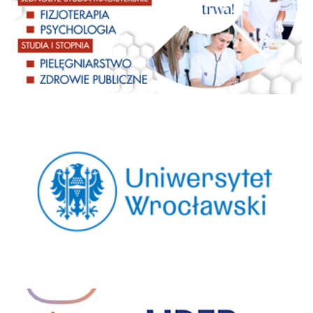
45
39
41
48
57,6
Opolska
Katolicki
Uniwersytet
46=
50
39
48
56,8
Lubelski Jana Pawła
II
Wojskowa
Akademia
46=
Techniczna im.
35
29
35
56,6
Jarosława
Dąbrowskiego
Akademia Finansów
46=
45
50
42
56,3
i Biznesu Vistula
Uniwersytet
50=
55-60
61-72
62-70
54,9
Szczeciński
Uniwersytet
Rolniczy im. Hugona
50=
50
55-60
47
54,7
Kołłątaja w
Krakowie
Politechnika
50=
50
50
42
54,7