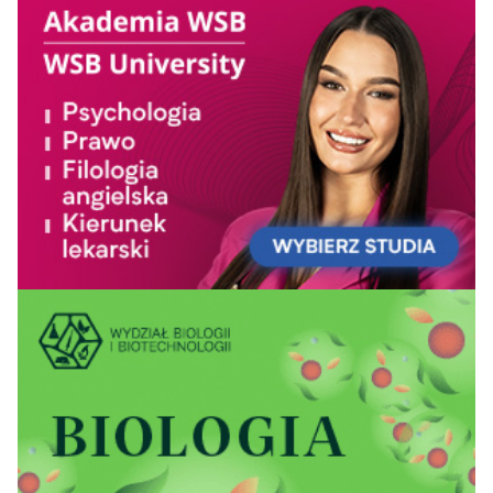
Uniwersytet
Medyczny im.
21
17
16
16
68,7
Piastów Śląskich we
Wrocławiu
Uniwersytet
22=
Medyczny w
21
22
23
67,9
Lublinie
Uniwersytet
22=
Przyrodniczy we
27
26
30
67,8
Wrocławiu
Pomorski
Uniwersytet
22=
23
19
12
67,8
Medyczny w
Szczecinie
Szkoła Główna
Gospodarstwa
25=
29
29
30
66,9
Wiejskiego w
Warszawie
Politechnika