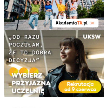
Fizycznej im.
90+
73-82
61-72
62-70
-
Bronisława Czecha
w Krakowie
Akademia Śląska w
90+
92+
90+
90+
-
Katowicach
Akademia Wymiaru
90+
Sprawiedliwości w
—
—
—
-
Warszawie
Uniwersytet WSB
90+
92+
90+
90+
-
Merito w Toruniu
Uniwersytet WSB
90+
Merito we
92+
90+
90+
-
Wrocławiu