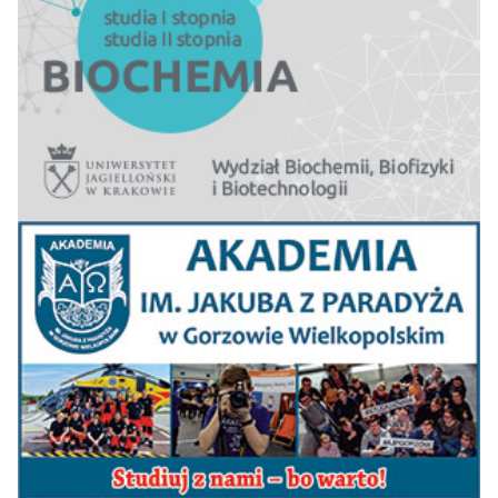
Poznaniu
Akademia WSB w
33=
23
24
29
63,0
Dąbrowie Górniczej
Uniwersytet SWPS
33=
29
24
25
62,6
w Warszawie
Politechnika
35
33
33
25
62,2
Lubelska
Zachodniopomorski
Uniwersytet
36
35
39
36
61,5
Technologiczny w
Szczecinie
Uczelnia
37
Łazarskiego w
39
41
35
60,8
Warszawie
38
Uniwersytet VIZJA
35
38
41
59,6
Uniwersytet
39=
Ekonomiczny we
43
48
54-61
58,7
Wrocławiu