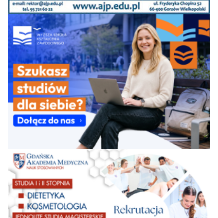
Akademia
39=
Pożarnicza w
55-60
61-72
62-70
58,6
Warszawie
Uniwersytet
Warmińsko-
39=
45
50
41
58,3
Mazurski w
Olsztynie
Uniwersytet Marii
39=
Curie-Skłodowskiej
45
48
45
58,3
w Lublinie
Politechnika
43=
49
46
48
58,1
Białostocka
Uniwersytet
43*=
Ekonomiczny w
39
35
34
57,7
Poznaniu
Uniwersytet
43=
Ekonomiczny w
43
46
48
57,6
Krakowie
Politechnika