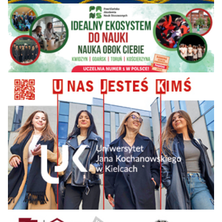
Specjalnej im. Marii
73-82
73-80
83-90
-
80
Grzegorzewskiej w
Warszawie
Akademia
Wychowania
71-
Fizycznego im.
48
43
48
-
80
Jerzego Kukuczki w
Katowicach
71-
Lubelska Akademia
83-92
90+
—
-
WSEI
80
Politechnika
71-
Morska w
73-82
73-80
71-82
-
80
Szczecinie
71-
Uniwersytet DSW
73-82
81-90
71-82
-
Ideis
80
Uniwersytet
71-
Ignatianum w
73-82
81-90
83-90
-
80
Krakowie