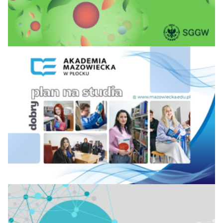
Krakowska im.
25=
21
29
25
66,9
Tadeusza
Kościuszki
Uniwersytet
Medyczny im.
27
Karola
23
21
16
65,6
Marcinkowskiego w
Poznaniu
28=
Uniwersytet Opolski
29
26
24
65,0
Polsko-Japońska
28=
Akademia Technik
29
37
45
64,9
Komputerowych
Uniwersytet Śląski
30
27
26
30
64,3
w Katowicach
Śląski Uniwersytet
31=
Medyczny w
34
35
36
63,7
Katowicach
Uniwersytet
31=
Przyrodniczy w
35
34
30
63,3