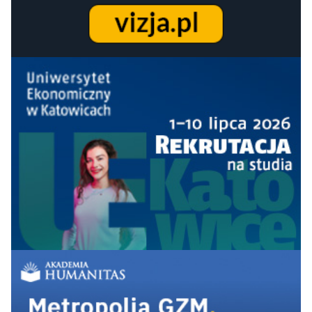
Akademia
81-
Kujawsko-
92+
90+
90+
-
Pomorska w
93
Bydgoszczy
Akademia
Wychowania
81-
Fizycznego i Sportu
61-72
61-72
71-82
-
im. Jędrzeja
93
Śniadeckiego w
Gdańsku
Akademia
Wychowania
81-
Fizycznego im.
61-72
61-72
62-70
-
Eugeniusza
93
Piaseckiego w
Poznaniu
Akademia
Wychowania
81-
Fizycznego im.
73-82
61-72
62-70
-
Polskich
93
Olimpijczyków we