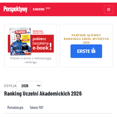
2026
RANKING
STRONA GŁÓWNA
PARTNER GŁÓWNY
UCZELNIE AKADEMICKIE
RANKINGU SZKÓŁ WYŻSZYCH
2026
UCZELNIE ZAWODOWE
RANKINGI WG TYPÓW UCZELNI
Pobierz e-book z metodologią
rankingu
RANKINGI WG GRUP KRYTERIÓW
RANKING KIERUNKÓW STUDIÓW
EDYCJA
O RANKINGU
Ranking Uczelni Akademickich
2026
KAPITUŁA
Metodologia
Tabela PDF
METODOLOGIA