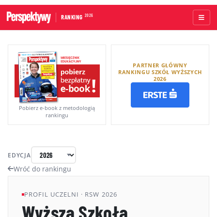
2026
RANKING
STRONA GŁÓWNA
PARTNER GŁÓWNY
UCZELNIE AKADEMICKIE
RANKINGU SZKÓŁ WYŻSZYCH
2026
UCZELNIE ZAWODOWE
RANKINGI WG TYPÓW UCZELNI
Pobierz e-book z metodologią
rankingu
RANKINGI WG GRUP KRYTERIÓW
RANKING KIERUNKÓW STUDIÓW
EDYCJA
O RANKINGU
Wróć do rankingu
KAPITUŁA
PROFIL UCZELNI · RSW 2026
Wyższa Szkoła
METODOLOGIA