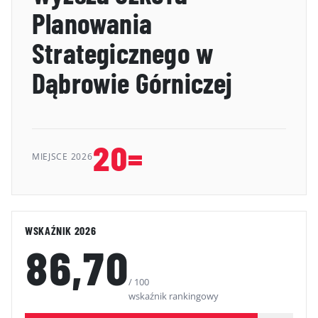
Planowania
GALERIA
Strategicznego w
KONTAKT
Dąbrowie Górniczej
ERRATA
20=
MIEJSCE 2026
WSKAŹNIK 2026
86,70
/ 100
wskaźnik rankingowy