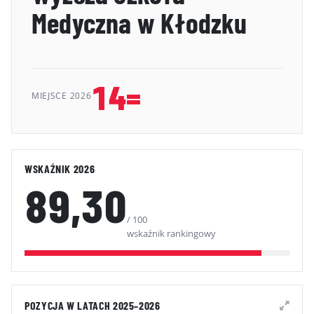
Medyczna w Kłodzku
GALERIA
KONTAKT
ERRATA
14=
MIEJSCE 2026
WSKAŹNIK 2026
89,30
/ 100
wskaźnik rankingowy
POZYCJA W LATACH 2025–2026