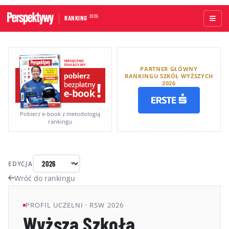
2026
RANKING
STRONA GŁÓWNA
PARTNER GŁÓWNY
UCZELNIE AKADEMICKIE
RANKINGU SZKÓŁ WYŻSZYCH
2026
UCZELNIE ZAWODOWE
RANKINGI WG TYPÓW UCZELNI
Pobierz e-book z metodologią
rankingu
RANKINGI WG GRUP KRYTERIÓW
RANKING KIERUNKÓW STUDIÓW
EDYCJA
O RANKINGU
Wróć do rankingu
KAPITUŁA
PROFIL UCZELNI · RSW 2026
Wyższa Szkoła
METODOLOGIA