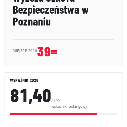
Bezpieczeństwa w
GALERIA
Poznaniu
KONTAKT
ERRATA
39=
MIEJSCE 2026
WSKAŹNIK 2026
81,40
/ 100
wskaźnik rankingowy