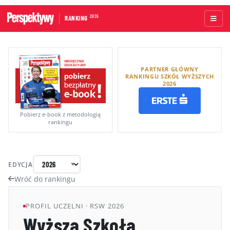
2026
RANKING
STRONA GŁÓWNA
PARTNER GŁÓWNY
UCZELNIE AKADEMICKIE
RANKINGU SZKÓŁ WYŻSZYCH
2026
UCZELNIE ZAWODOWE
RANKINGI WG TYPÓW UCZELNI
Pobierz e-book z metodologią
rankingu
RANKINGI WG GRUP KRYTERIÓW
RANKING KIERUNKÓW STUDIÓW
EDYCJA
O RANKINGU
Wróć do rankingu
KAPITUŁA
PROFIL UCZELNI · RSW 2026
Wyższa Szkoła
METODOLOGIA