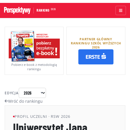
2026
RANKING
STRONA GŁÓWNA
PARTNER GŁÓWNY
UCZELNIE AKADEMICKIE
RANKINGU SZKÓŁ WYŻSZYCH
2026
UCZELNIE ZAWODOWE
RANKINGI WG TYPÓW UCZELNI
Pobierz e-book z metodologią
rankingu
RANKINGI WG GRUP KRYTERIÓW
RANKING KIERUNKÓW STUDIÓW
EDYCJA
O RANKINGU
Wróć do rankingu
KAPITUŁA
PROFIL UCZELNI · RSW 2026
Uniwersytet Jana
METODOLOGIA