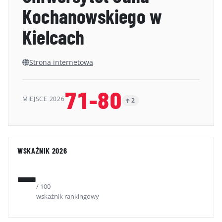
Kochanowskiego w
GALERIA
Kielcach
KONTAKT
ERRATA
Strona internetowa
71-80
MIEJSCE 2026
2
WSKAŹNIK 2026
—
/ 100
wskaźnik rankingowy