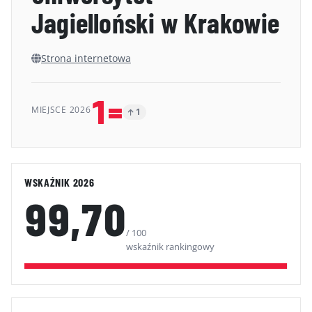
Jagielloński w Krakowie
GALERIA
KONTAKT
Strona internetowa
ERRATA
1=
MIEJSCE 2026
1
WSKAŹNIK 2026
99,70
/ 100
wskaźnik rankingowy