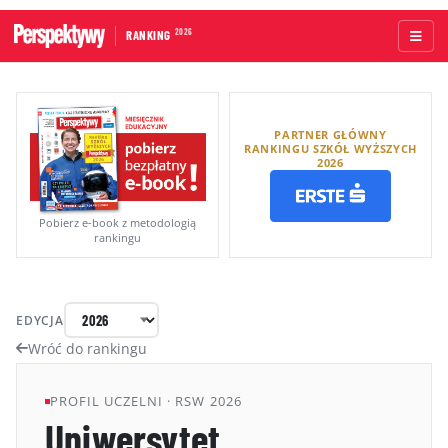
2026
RANKING
STRONA GŁÓWNA
PARTNER GŁÓWNY
UCZELNIE AKADEMICKIE
RANKINGU SZKÓŁ WYŻSZYCH
2026
UCZELNIE ZAWODOWE
RANKINGI WG TYPÓW UCZELNI
Pobierz e-book z metodologią
rankingu
RANKINGI WG GRUP KRYTERIÓW
RANKING KIERUNKÓW STUDIÓW
EDYCJA
O RANKINGU
Wróć do rankingu
KAPITUŁA
PROFIL UCZELNI · RSW 2026
Uniwersytet
METODOLOGIA