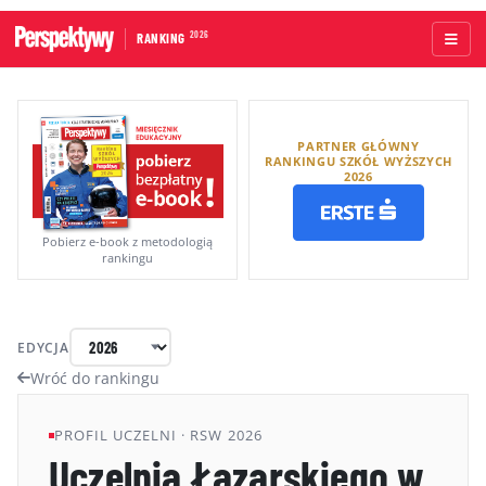
2026
RANKING
STRONA GŁÓWNA
PARTNER GŁÓWNY
UCZELNIE AKADEMICKIE
RANKINGU SZKÓŁ WYŻSZYCH
2026
UCZELNIE ZAWODOWE
RANKINGI WG TYPÓW UCZELNI
Pobierz e-book z metodologią
rankingu
RANKINGI WG GRUP KRYTERIÓW
RANKING KIERUNKÓW STUDIÓW
EDYCJA
O RANKINGU
Wróć do rankingu
KAPITUŁA
PROFIL UCZELNI · RSW 2026
Uczelnia Łazarskiego w
METODOLOGIA