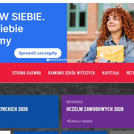
STRONA GŁÓWNA
RANKINGI SZKÓŁ WYŻSZYCH
KAPITUŁA
MET
tów
Uczelnie
RANKING
Uczelnie publiczne
EMICKICH 2026
UCZELNI ZAWODOWYCH 2026
turzysty
Uczelnie niepubliczne
Zobacz tabele