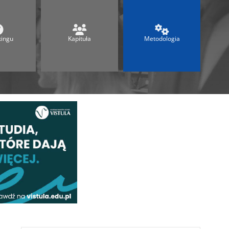
Ranking Techników 2026
Ranking Maturalny
Ranking Szkół Olimpijskich
kingu
Kapituła
Metodologia