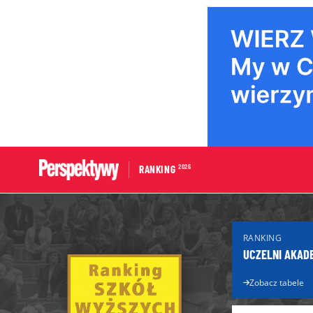
2026
RANKING
Portal edukacyjny
Dla Maturzys
RANKING
Aktualności edukacyjne
Matura 2026
UCZELNI AKAD
Licea
Poradnik ma
Technika
Zobacz tabele