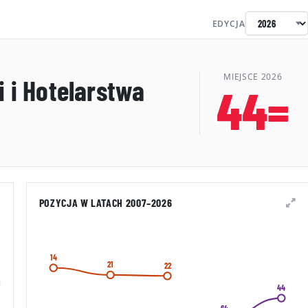
EDYCJA
MIEJSCE 2026
 i Hotelarstwa
44=
POZYCJA W LATACH 2007–2026
14
21
22
44
64