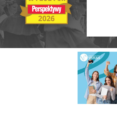
Ranking Szkół Wyższych 2025
Ranking MBA
Uczelnie akademickie
Ranking MB
Niepubliczne magisterskie
Publiczne Zawodowe