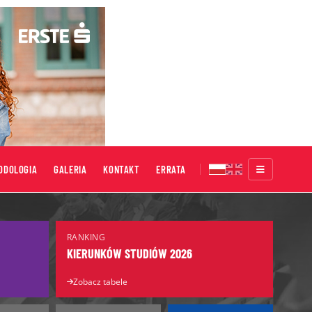
ODOLOGIA
GALERIA
KONTAKT
ERRATA
Targi Edukacyjne
RANKING
Salon Maturzystów
KIERUNKÓW STUDIÓW 2026
Salon Edukacyjny
Zobacz tabele