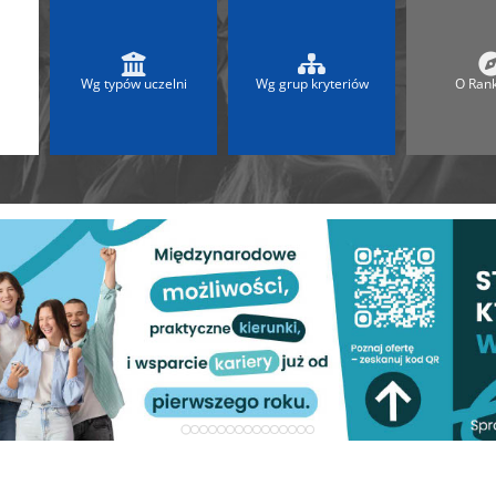
 2025
Ranking Liceów 2026
A
Ranking Maturalny LO
Ranking Szkół Olimpijskich
Wg typów uczelni
Wg grup kryteriów
O Ran