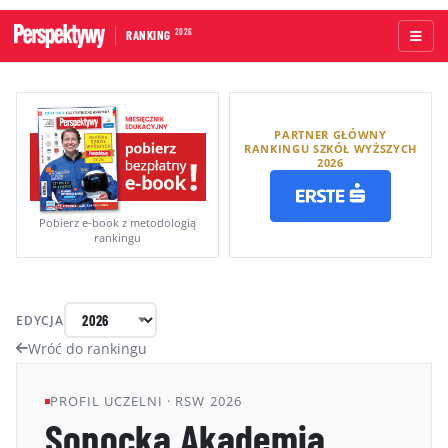
2026
RANKING
STRONA GŁÓWNA
PARTNER GŁÓWNY
UCZELNIE AKADEMICKIE
RANKINGU SZKÓŁ WYŻSZYCH
2026
UCZELNIE ZAWODOWE
RANKINGI WG TYPÓW UCZELNI
Pobierz e-book z metodologią
rankingu
RANKINGI WG GRUP KRYTERIÓW
RANKING KIERUNKÓW STUDIÓW
EDYCJA
O RANKINGU
Wróć do rankingu
KAPITUŁA
PROFIL UCZELNI · RSW 2026
Sopocka Akademia
METODOLOGIA