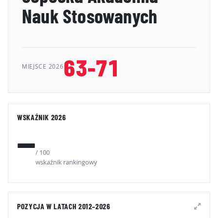
Nauk Stosowanych
GALERIA
KONTAKT
ERRATA
63-71
MIEJSCE 2026
WSKAŹNIK 2026
—
/ 100
wskaźnik rankingowy
POZYCJA W LATACH 2012–2026