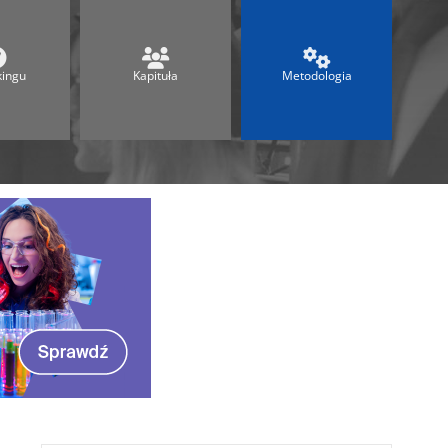
Ranking Techników 2026
Ranking Maturalny
Ranking Szkół Olimpijskich
kingu
Kapituła
Metodologia