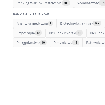
Ranking Warunki kształcenia
Wynalazczość
30=
32
RANKINGI KIERUNKÓW
Analityka medyczna
Biotechnologia (mgr)
9
18=
Fizjoterapia
Kierunek lekarski
Kierunek 
18
6=
Pielęgniarstwo
Położnictwo
Ratownictw
10
11