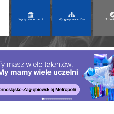
 2025
Ranking Liceów 2026
A
Ranking Maturalny LO
Ranking Szkół Olimpijskich
Wg typów uczelni
Wg grup kryteriów
O Ran