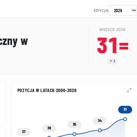
EDYCJA
MIEJSCE 2026
31=
czny w
3
POZYCJA W LATACH 2000–2026
31
34
35
36
37