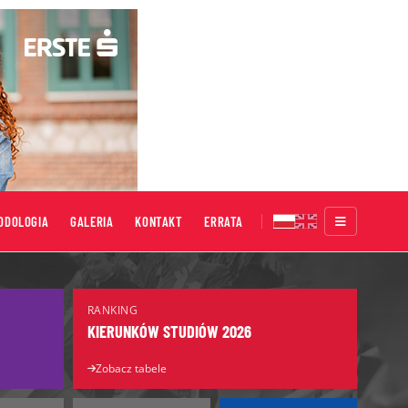
ODOLOGIA
GALERIA
KONTAKT
ERRATA
Targi Edukacyjne
RANKING
Salon Maturzystów
KIERUNKÓW STUDIÓW 2026
Salon Edukacyjny
Zobacz tabele