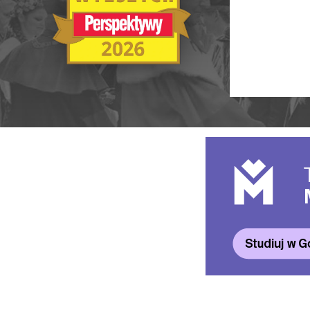
Ranking Szkół Wyższych 2025
Ranking MBA
Uczelnie akademickie
Ranking MB
Niepubliczne magisterskie
Publiczne Zawodowe