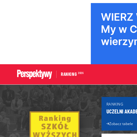
2026
RANKING
Portal edukacyjny
Dla Maturzys
RANKING
Aktualności edukacyjne
Matura 2026
UCZELNI AKAD
Licea
Poradnik ma
Technika
Zobacz tabele