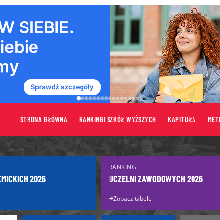
STRONA GŁÓWNA
RANKINGI SZKÓŁ WYŻSZYCH
KAPITUŁA
MET
tów
Uczelnie
RANKING
Uczelnie publiczne
EMICKICH 2026
UCZELNI ZAWODOWYCH 2026
turzysty
Uczelnie niepubliczne
Zobacz tabele