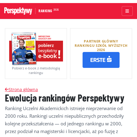
2026
RANKING
STRONA GŁÓWNA
PARTNER GŁÓWNY
UCZELNIE AKADEMICKIE
RANKINGU SZKÓŁ WYŻSZYCH
2026
UCZELNIE ZAWODOWE
RANKINGI WG TYPÓW UCZELNI
Pobierz e-book z metodologią
rankingu
RANKINGI WG GRUP KRYTERIÓW
Strona główna
RANKING KIERUNKÓW STUDIÓW
Ewolucja rankingów Perspektywy
O RANKINGU
Ranking Uczelni Akademickich istnieje nieprzerwanie od
2000 roku. Rankingi uczelni niepublicznych przechodziły
KAPITUŁA
kolejne przekształcenia — od jednego rankingu w 2000,
METODOLOGIA
przez podział na magisterski i licencjacki, aż po fuzję z