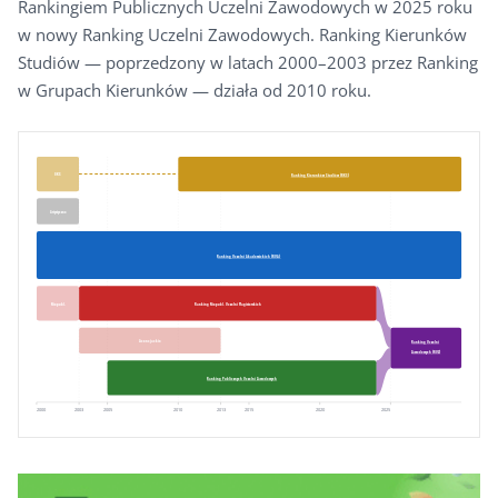
Rankingiem Publicznych Uczelni Zawodowych w 2025 roku
GALERIA
w nowy Ranking Uczelni Zawodowych. Ranking Kierunków
Studiów — poprzedzony w latach 2000–2003 przez Ranking
KONTAKT
w Grupach Kierunków — działa od 2010 roku.
ERRATA
GKS
Ranking Kierunków Studiów (RKS)
Artystyczne
Ranking Uczelni Akademickich (RUA)
Niepubl.
Ranking Niepubl. Uczelni Magisterskich
Licencjackie
Ranking Uczelni
Zawodowych (RUZ)
Ranking Publicznych Uczelni Zawodowych
2000
2003
2005
2010
2013
2015
2020
2025