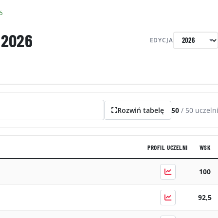
6
2026
EDYCJA
Rozwiń tabelę
50
/
50
uczeln
PROFIL UCZELNI
WSK
100
92,5