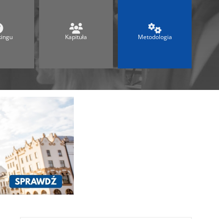
Ranking Techników 2026
Ranking Maturalny
Ranking Szkół Olimpijskich
kingu
Kapituła
Metodologia