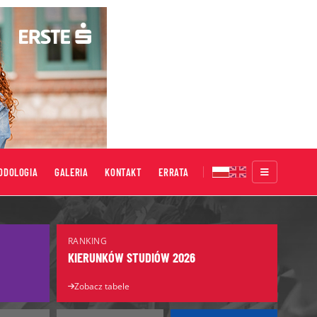
ODOLOGIA
GALERIA
KONTAKT
ERRATA
Targi Edukacyjne
RANKING
Salon Maturzystów
KIERUNKÓW STUDIÓW 2026
Salon Edukacyjny
Zobacz tabele