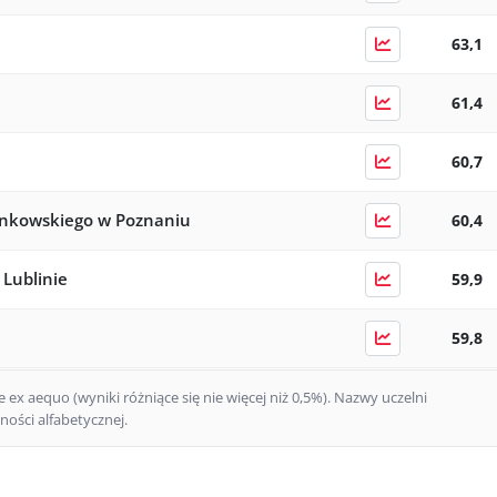
63,1
61,4
60,7
inkowskiego w Poznaniu
60,4
 Lublinie
59,9
59,8
rosława Dąbrowskiego
59,5
ex aequo (wyniki różniące się nie więcej niż 0,5%).
Nazwy uczelni
ości alfabetycznej.
ogiczny w Szczecinie
58,4