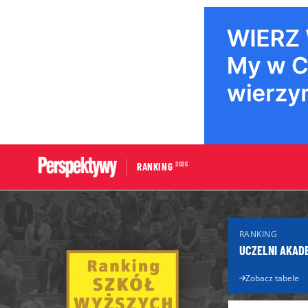
2026
RANKING
Portal edukacyjny
Dla Maturzys
RANKING
Aktualności edukacyjne
Matura 2026
UCZELNI AKAD
Licea
Poradnik ma
Technika
Zobacz tabele