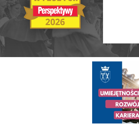
Ranking Szkół Wyższych 2025
Ranking MBA
Uczelnie akademickie
Ranking MB
Niepubliczne magisterskie
Publiczne Zawodowe