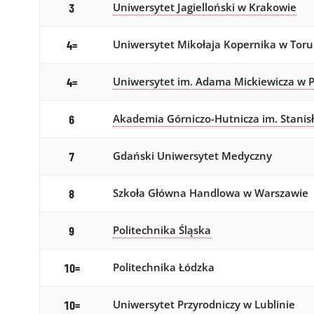
Uniwersytet Jagielloński w Krakowie
3
Uniwersytet Mikołaja Kopernika w Toru
4=
Uniwersytet im. Adama Mickiewicza w 
4=
Akademia Górniczo-Hutnicza im. Stanis
6
Gdański Uniwersytet Medyczny
7
Szkoła Główna Handlowa w Warszawie
8
Politechnika Śląska
9
Politechnika Łódzka
10=
Uniwersytet Przyrodniczy w Lublinie
10=