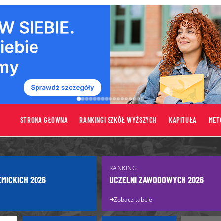
STRONA GŁÓWNA
RANKINGI SZKÓŁ WYŻSZYCH
KAPITUŁA
MET
tów
Uczelnie
RANKING
Uczelnie publiczne
EMICKICH 2026
UCZELNI ZAWODOWYCH 2026
turzysty
Uczelnie niepubliczne
Zobacz tabele