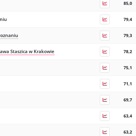
85,0
niu
79,4
Poznaniu
79,3
ława Staszica w Krakowie
78,2
75,1
71,1
69,7
63,4
63,2