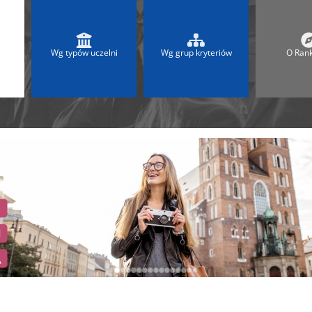
 2025
Ranking Liceów 2026
A
Ranking Maturalny LO
Ranking Szkół Olimpijskich
Wg typów uczelni
Wg grup kryteriów
O Ran