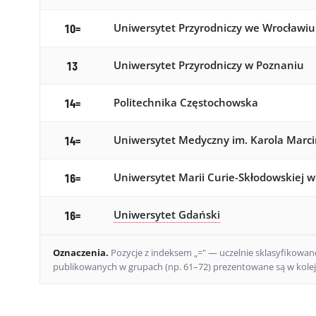
Uniwersytet Przyrodniczy we Wrocławiu
10=
Uniwersytet Przyrodniczy w Poznaniu
13
Politechnika Częstochowska
14=
Uniwersytet Medyczny im. Karola Marc
14=
Uniwersytet Marii Curie-Skłodowskiej w
16=
Uniwersytet Gdański
16=
Wojskowa Akademia Techniczna im. Ja
16=
Oznaczenia
.
Pozycje z indeksem „=" — uczelnie sklasyfikowane 
publikowanych w grupach (np. 61–72) prezentowane są w kolejn
Zachodniopomorski Uniwersytet Technol
19