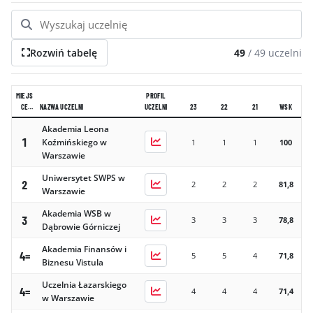
GALERIA
KONTAKT
Rozwiń tabelę
49
/
49
uczelni
ERRATA
MIEJS
PROFIL
CE
NAZWA UCZELNI
UCZELNI
23
22
21
WSK
2024
Akademia Leona
1
Koźmińskiego w
1
1
1
100
Warszawie
Uniwersytet SWPS w
2
2
2
2
81,8
Warszawie
Akademia WSB w
3
3
3
3
78,8
Dąbrowie Górniczej
Akademia Finansów i
4=
5
5
4
71,8
Biznesu Vistula
Uczelnia Łazarskiego
4=
4
4
4
71,4
w Warszawie