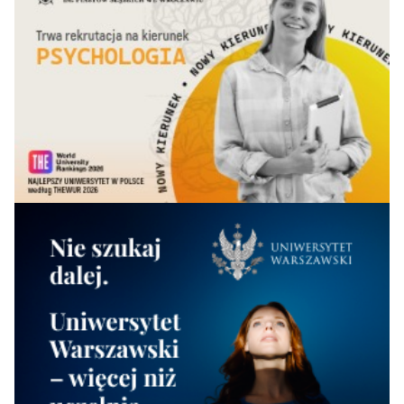
Wyższa Szkoła
Hotelarstwa i
43=
42
38
40
28,1
Gastronomii w
Poznaniu
Wyższa Szkoła
Zarządzania i
43=
39
-
-
27,8
Przedsiębiorczości w
Wałbrzychu
Wyższa Szkoła
Turystyki i
46
40
40
42
25,0
Hotelarstwa w
Gdańsku
Akademia Nauk
Stosowanych im.
47=
-
-
-
22,4
Haliny Konopackiej w
Pruszkowie
Warszawska Uczelnia
47=
-
-
-
21,9
Ekonomiczna
Gdańska Akademia
49
Medyczna Nauk
43
41
43
20,8