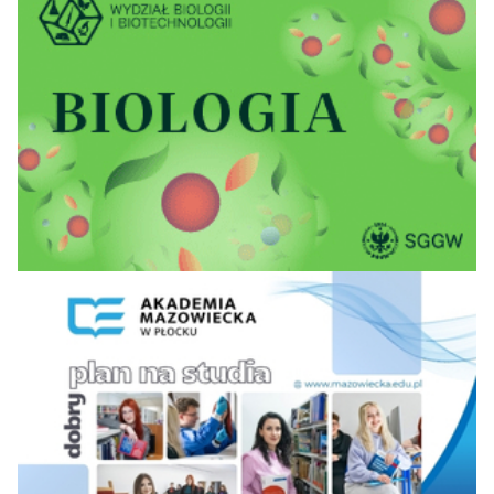
Wyższa Szkoła
Ekonomiczno-
13
21
17
19
53,6
Humanistyczna w
Bielsku-Białej
Uniwersytet
Andrzeja Frycza
14
11
10
16
52,4
Modrzewskiego w
Krakowie
Uniwersytet WSB
15=
13
16
10
51,5
Merito w Poznaniu
Społeczna Akademia
15=
15
14
10
51,2
Nauk w Łodzi
Akademia Humanitas
17=
17
11
15
50,6
w Sosnowcu
Akademia Kujawsko-
17=
Pomorska w
18
19
17
50,1
Bydgoszczy
Uniwersytet WSB
19=
14
21
22
47,5
Merito we Wrocławiu