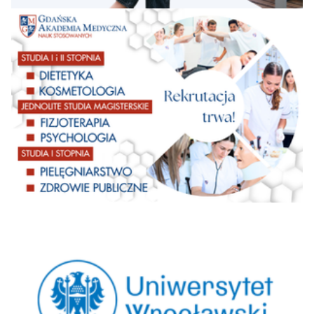
Stosowanych
Staropolska
Akademia Nauk
32=
40
36
41
35,2
Stosowanych w
Kielcach
Międzynarodowa
Akademia Nauk
32=
35
34
29
35,0
Stosowanych w
Łomży
Warszawska Szkoła
32=
Zarządzania - Szkoła
29
39
39
34,9
Wyższa
Wyższa Szkoła
32=
37
28
22
34,8
Logistyki w Poznaniu
Bydgoska Szkoła
36=
28
28
33
34,6
Wyższa
Zachodniopomorska
Szkoła Biznesu -
36=
Akademia Nauk
33
36
38
34,6
Stosowanych w