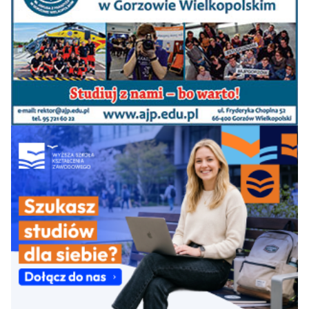
Katowicach
Wyższa Szkoła
26=
Gospodarki w
28
21
19
42,4
Bydgoszczy
Akademia Kultury
Społecznej i
28
Medialnej w Toruniu
24
23
27
41,7
- Akademia Nauk
Stosowanych
Akademia Nauk
Stosowanych WSGE
29=
29
28
31
39,4
im. A. De Gasperi w
Józefowie
Akademia Nauk
Stosowanych
29=
33
31
33
39,1
Wincentego Pola w
Lublinie
Wrocławska
Akademia Biznesu w
31
35
-
-
36,9
Naukach