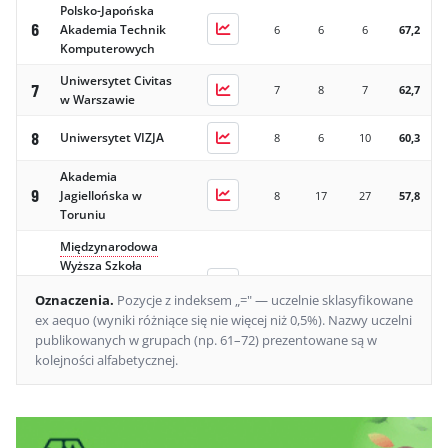
Polsko-Japońska
6
Akademia Technik
6
6
6
67,2
Komputerowych
Uniwersytet Civitas
7
7
8
7
62,7
w Warszawie
8
Uniwersytet VIZJA
8
6
10
60,3
Akademia
9
Jagiellońska w
8
17
27
57,8
Toruniu
Międzynarodowa
Wyższa Szkoła
10=
Logistyki i
11
11
13
56,3
Oznaczenia
.
Pozycje z indeksem „=" — uczelnie sklasyfikowane
Transportu we
ex aequo (wyniki różniące się nie więcej niż 0,5%).
Nazwy uczelni
Wrocławiu
publikowanych w grupach (np. 61–72) prezentowane są w
Powiślańska
kolejności alfabetycznej.
10=
Akademia Nauk
15
23
19
56,3
Stosowanych
Uniwersytet DSW
12
10
9
9
54,6
Ideis