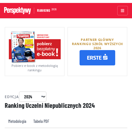
2026
RANKING
STRONA GŁÓWNA
PARTNER GŁÓWNY
UCZELNIE AKADEMICKIE
RANKINGU SZKÓŁ WYŻSZYCH
2026
UCZELNIE ZAWODOWE
RANKINGI WG TYPÓW UCZELNI
Pobierz e-book z metodologią
rankingu
RANKINGI WG GRUP KRYTERIÓW
RANKING KIERUNKÓW STUDIÓW
EDYCJA
O RANKINGU
Ranking Uczelni Niepublicznych
2024
KAPITUŁA
Metodologia
Tabela PDF
METODOLOGIA