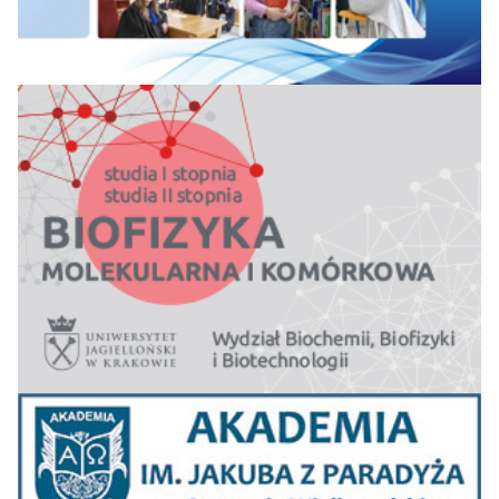
Uniwersytet WSB
19=
18
23
22
47,4
Merito w Gdańsku
Lubelska Akademia
21
-
-
-
46,9
WSEI
Szkoła Główna
22=
Turystyki i
21
14
8
45,7
Hotelarstwa Vistula
Wyższa Szkoła
22=
Turystyki i Ekologii w
27
13
13
45,5
Suchej Beskidzkiej
Akademia Śląska w
24
20
32
33
44,6
Katowicach
Uniwersytet WSB
25
21
23
22
44,0
Merito w Toruniu
Akademia
Górnośląska im.
26=
Wojciecha
24
-
-
42,8
Korfantego w