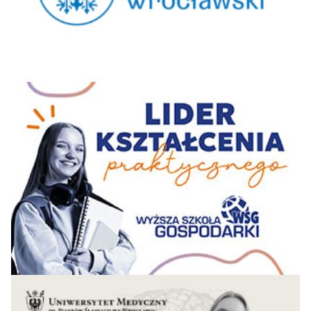
Szczecinie
Warszawska Wyższa
38
-
-
-
33,3
Szkoła Informatyki
Wyższa Szkoła
39=
Inżynierii i Zdrowia w
26
42
-
32,6
Warszawie
Akademia
Techniczno-
39=
Artystyczna Nauk
38
31
31
32,2
Stosowanych w
Warszawie
Sopocka Akademia
41
43
-
-
31,0
Nauk Stosowanych
Warszawska Wyższa
42
-
-
-
29,4
Szkoła Biznesu
Pedagogium Wyższa
Szkoła Nauk
43=
-
-
-
28,2
Społecznych w
Warszawie