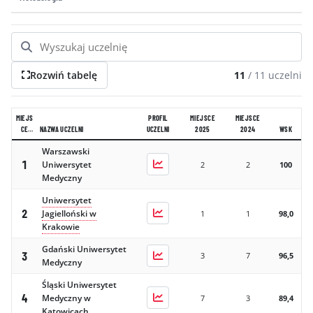
GALERIA
KONTAKT
ERRATA
Rozwiń tabelę
11
/
11
uczelni
MIEJS
PROFIL
MIEJSCE
MIEJSCE
CE
NAZWA UCZELNI
UCZELNI
2025
2024
WSK
2026
Warszawski
1
Uniwersytet
2
2
100
Medyczny
Uniwersytet
2
Jagielloński w
1
1
98,0
Krakowie
Gdański Uniwersytet
3
3
7
96,5
Medyczny
Śląski Uniwersytet
4
Medyczny w
7
3
89,4
Katowicach