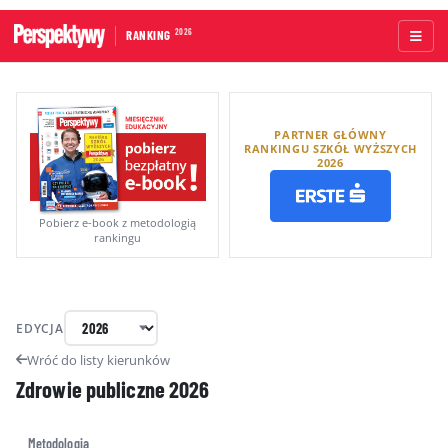
2026
RANKING
STRONA GŁÓWNA
PARTNER GŁÓWNY
UCZELNIE AKADEMICKIE
RANKINGU SZKÓŁ WYŻSZYCH
2026
UCZELNIE ZAWODOWE
RANKINGI WG TYPÓW UCZELNI
Pobierz e-book z metodologią
rankingu
RANKINGI WG GRUP KRYTERIÓW
RANKING KIERUNKÓW STUDIÓW
EDYCJA
O RANKINGU
Wróć do listy kierunków
Zdrowie publiczne
2026
KAPITUŁA
METODOLOGIA
Metodologia