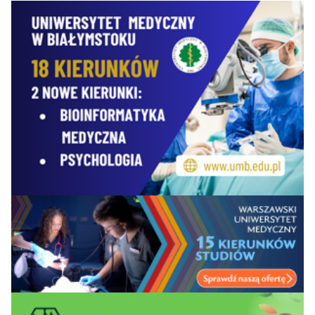
11
Kochanowskiego w
10
11
49,8
Kielcach