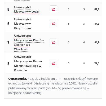
Uniwersytet
5
5
3
87,8
Medyczny w Łodzi
Uniwersytet
6
Medyczny w
3
3
84,9
Białymstoku
Uniwersytet
Medyczny im. Piastów
7
6
6
81,9
Śląskich we
Wrocławiu
Uniwersytet
Medyczny im. Karola
8
7
8
78,7
Marcinkowskiego w
Poznaniu
Uniwersytet
Oznaczenia
.
Pozycje z indeksem „=" — uczelnie sklasyfikowane
9
9
10
65,6
Rzeszowski
ex aequo (wyniki różniące się nie więcej niż 0,5%).
Nazwy uczelni
publikowanych w grupach (np. 61–72) prezentowane są w
Uniwersytet
10
10
12
54,7
kolejności alfabetycznej.
Szczeciński
Uniwersytet Jana