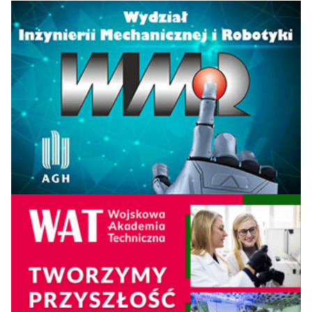
13
Ekonomiczny w
23
20
69,3
Poznaniu
Uniwersytet
14
Ekonomiczny we
13
13
68,6
Wrocławiu
Uniwersytet
15=
14
11
66,7
Zielonogórski
Uniwersytet
15=
Ekonomiczny w
16
22
66,6
Krakowie
Politechnika
17
18
23
65,7
Białostocka
Szkoła Główna
Gospodarstwa
18
22
14
64,5
Wiejskiego w
Warszawie
Politechnika
Rzeszowska im.
19=
18
21
62,6
Ignacego