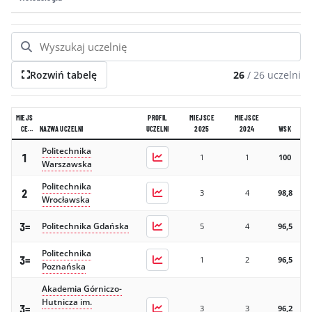
GALERIA
KONTAKT
ERRATA
Rozwiń tabelę
26
/
26
uczelni
MIEJS
PROFIL
MIEJSCE
MIEJSCE
CE
NAZWA UCZELNI
UCZELNI
2025
2024
WSK
2026
Politechnika
1
1
1
100
Warszawska
Politechnika
2
3
4
98,8
Wrocławska
3=
Politechnika Gdańska
5
4
96,5
Politechnika
3=
1
2
96,5
Poznańska
Akademia Górniczo-
Hutnicza im.
3=
3
3
96,2