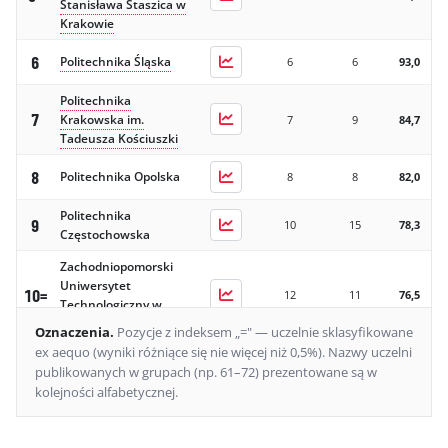
Stanisława Staszica w
Krakowie
6
Politechnika Śląska
6
6
93,0
Politechnika
7
Krakowska im.
7
9
84,7
Tadeusza Kościuszki
8
Politechnika Opolska
8
8
82,0
Politechnika
9
10
15
78,3
Częstochowska
Zachodniopomorski
Uniwersytet
10=
12
11
76,5
Technologiczny w
Szczecinie
Oznaczenia
.
Pozycje z indeksem „=" — uczelnie sklasyfikowane
ex aequo (wyniki różniące się nie więcej niż 0,5%).
Nazwy uczelni
10=
Politechnika Lubelska
10
10
76,2
publikowanych w grupach (np. 61–72) prezentowane są w
kolejności alfabetycznej.
12
Politechnika Łódzka
9
7
75,7
Uniwersytet