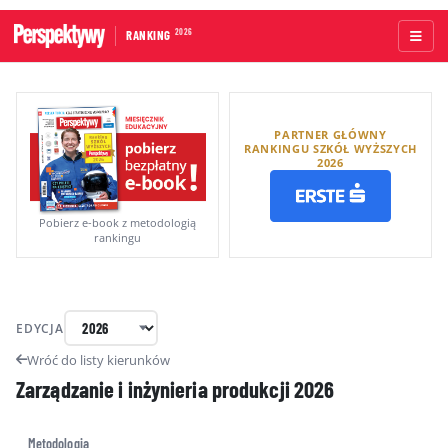
2026
RANKING
STRONA GŁÓWNA
PARTNER GŁÓWNY
UCZELNIE AKADEMICKIE
RANKINGU SZKÓŁ WYŻSZYCH
2026
UCZELNIE ZAWODOWE
RANKINGI WG TYPÓW UCZELNI
Pobierz e-book z metodologią
rankingu
RANKINGI WG GRUP KRYTERIÓW
RANKING KIERUNKÓW STUDIÓW
EDYCJA
O RANKINGU
Wróć do listy kierunków
Zarządzanie i inżynieria produkcji
2026
KAPITUŁA
METODOLOGIA
Metodologia