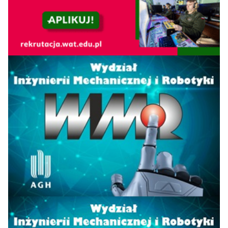
Łukasiewicza
Uniwersytet Rolniczy
19=
im. Hugona Kołłątaja
24
15
62,1
w Krakowie
Uniwersytet
21
Przyrodniczy we
17
17
61,8
Wrocławiu
Politechnika
22
Bydgoska im. Jana i
18
17
58,8
Jędrzeja Śniadeckich
Uniwersytet
23
Przyrodniczy w
26
26
55,9
Lublinie
Politechnika Morska
24
18
24
51,9
w Szczecinie
Uniwersytet Bielsko-
25=
25
25
50,3
Bialski
Politechnika
25=
27
27
50,2
Świętokrzyska