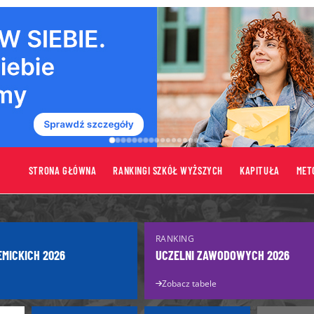
STRONA GŁÓWNA
RANKINGI SZKÓŁ WYŻSZYCH
KAPITUŁA
MET
tów
Uczelnie
RANKING
Uczelnie publiczne
EMICKICH 2026
UCZELNI ZAWODOWYCH 2026
turzysty
Uczelnie niepubliczne
Zobacz tabele