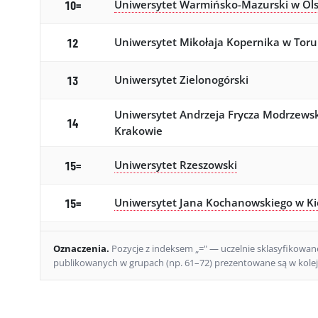
Uniwersytet Warmińsko-Mazurski w Ols
10=
Uniwersytet Mikołaja Kopernika w Toru
12
Uniwersytet Zielonogórski
13
Uniwersytet Andrzeja Frycza Modrzews
14
Krakowie
Uniwersytet Rzeszowski
15=
Uniwersytet Jana Kochanowskiego w Ki
15=
Uniwersytet Bielsko-Bialski
17
Oznaczenia
.
Pozycje z indeksem „=" — uczelnie sklasyfikowane 
publikowanych w grupach (np. 61–72) prezentowane są w kolejn
Uniwersytet Kaliski im. Prezydenta Sta
18
Wojciechowskiego