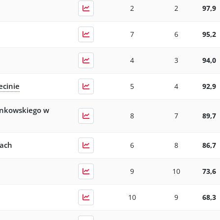
2
2
97,9
7
6
95,2
4
3
94,0
ecinie
5
4
92,9
inkowskiego w
8
7
89,7
cach
6
8
86,7
9
10
73,6
10
9
68,3