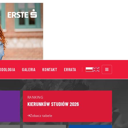
ODOLOGIA
GALERIA
KONTAKT
ERRATA
Targi Edukacyjne
RANKING
Salon Maturzystów
KIERUNKÓW STUDIÓW 2026
Salon Edukacyjny
Zobacz tabele