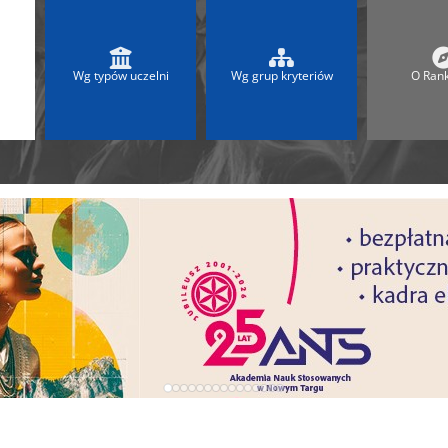
 2025
Ranking Liceów 2026
A
Ranking Maturalny LO
Ranking Szkół Olimpijskich
Wg typów uczelni
Wg grup kryteriów
O Ran