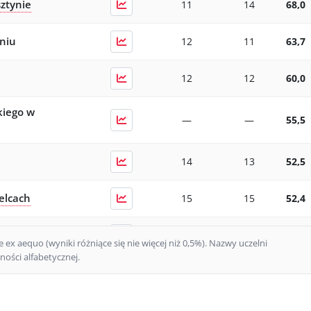
ztynie
11
14
68,0
niu
12
11
63,7
12
12
60,0
kiego w
—
—
55,5
14
13
52,5
elcach
15
15
52,4
16
15
44,0
ex aequo (wyniki różniące się nie więcej niż 0,5%).
Nazwy uczelni
ości alfabetycznej.
nisława
21
20
43,0