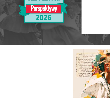
Ranking Szkół Wyższych 2025
Ranking MBA
Uczelnie akademickie
Ranking MB
Niepubliczne magisterskie
Publiczne Zawodowe