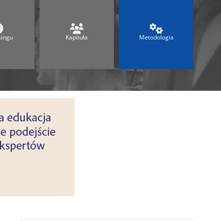
Ranking Techników 2026
Ranking Maturalny
Ranking Szkół Olimpijskich
kingu
Kapituła
Metodologia