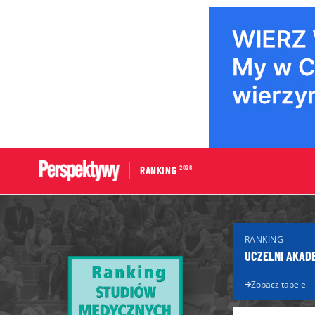
2026
RANKING
Portal edukacyjny
Dla Maturzys
RANKING
Aktualności edukacyjne
Matura 2026
UCZELNI AKAD
Licea
Poradnik ma
Technika
Zobacz tabele