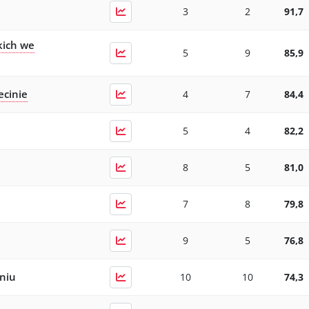
3
2
91,7
kich we
5
9
85,9
ecinie
4
7
84,4
5
4
82,2
8
5
81,0
7
8
79,8
9
5
76,8
niu
10
10
74,3