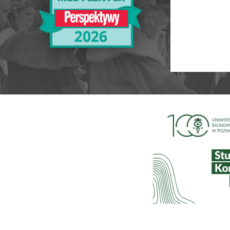
Ranking Szkół Wyższych 2025
Ranking MBA
Uczelnie akademickie
Ranking MB
Niepubliczne magisterskie
Publiczne Zawodowe