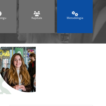
Ranking Techników 2026
Ranking Maturalny
Ranking Szkół Olimpijskich
kingu
Kapituła
Metodologia