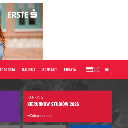
ODOLOGIA
GALERIA
KONTAKT
ERRATA
Targi Edukacyjne
RANKING
Salon Maturzystów
KIERUNKÓW STUDIÓW 2026
Salon Edukacyjny
Zobacz tabele