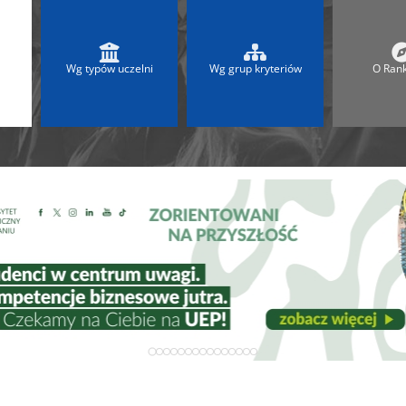
 2025
Ranking Liceów 2026
A
Ranking Maturalny LO
Ranking Szkół Olimpijskich
Wg typów uczelni
Wg grup kryteriów
O Ran