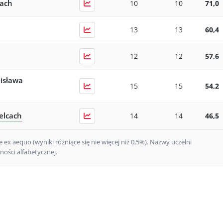
cach
10
10
71,0
13
13
60,4
12
12
57,6
nisława
15
15
54,2
elcach
14
14
46,5
ex aequo (wyniki różniące się nie więcej niż 0,5%).
Nazwy uczelni
ości alfabetycznej.