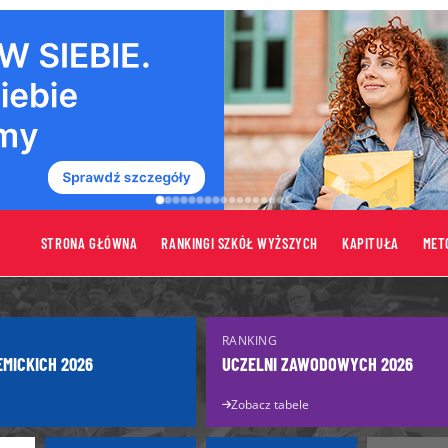
STRONA GŁÓWNA
RANKINGI SZKÓŁ WYŻSZYCH
KAPITUŁA
MET
tów
Uczelnie
RANKING
Uczelnie publiczne
EMICKICH 2026
UCZELNI ZAWODOWYCH 2026
turzysty
Uczelnie niepubliczne
Zobacz tabele