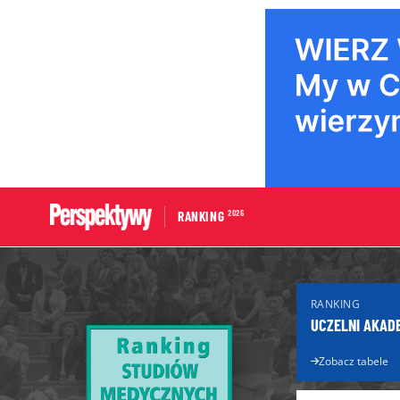
2026
RANKING
Portal edukacyjny
Dla Maturzys
RANKING
Aktualności edukacyjne
Matura 2026
UCZELNI AKAD
Licea
Poradnik ma
Technika
Zobacz tabele