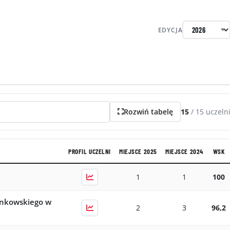
EDYCJA
Rozwiń tabelę
15
/
15
uczeln
PROFIL UCZELNI
MIEJSCE 2025
MIEJSCE 2024
WSK
1
1
100
inkowskiego w
2
3
96,2