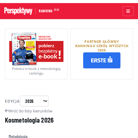
2026
RANKING
STRONA GŁÓWNA
PARTNER GŁÓWNY
UCZELNIE AKADEMICKIE
RANKINGU SZKÓŁ WYŻSZYCH
2026
UCZELNIE ZAWODOWE
RANKINGI WG TYPÓW UCZELNI
Pobierz e-book z metodologią
rankingu
RANKINGI WG GRUP KRYTERIÓW
RANKING KIERUNKÓW STUDIÓW
EDYCJA
O RANKINGU
Wróć do listy kierunków
Kosmetologia
2026
KAPITUŁA
METODOLOGIA
Metodologia