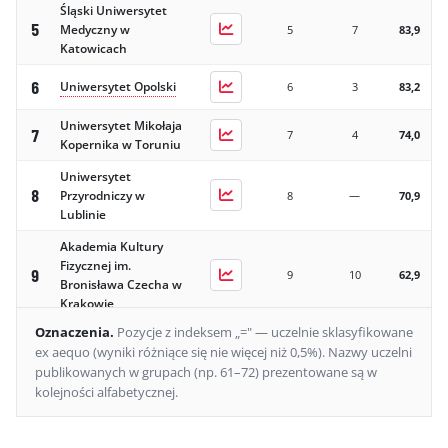
Śląski Uniwersytet
5
Medyczny w
5
7
83,9
Katowicach
6
Uniwersytet Opolski
6
3
83,2
Uniwersytet Mikołaja
7
7
4
74,0
Kopernika w Toruniu
Uniwersytet
8
Przyrodniczy w
8
—
70,9
Lublinie
Akademia Kultury
Fizycznej im.
9
9
10
62,9
Bronisława Czecha w
Krakowie
Oznaczenia
.
Pozycje z indeksem „=" — uczelnie sklasyfikowane
Akademia
ex aequo (wyniki różniące się nie więcej niż 0,5%).
Nazwy uczelni
Wychowania
publikowanych w grupach (np. 61–72) prezentowane są w
Fizycznego im.
10
10
9
58,5
kolejności alfabetycznej.
Polskich
Olimpijczyków we
Wrocławiu