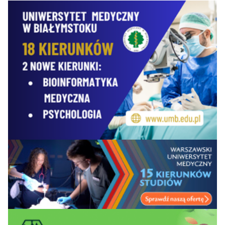
Uniwersytet Jana
11
Kochanowskiego w
11
12
56,9
Kielcach
Uniwersytet Jana
12
Długosza w
12
11
52,1
Częstochowie
Społeczna Akademia
13
14
13
48,4
Nauk w Łodzi
Uniwersytet Kaliski
im. Prezydenta
14=
13
14
43,5
Stanisława
Wojciechowskiego
Akademia WSB w
14=
15
—
43,3
Dąbrowie Górniczej