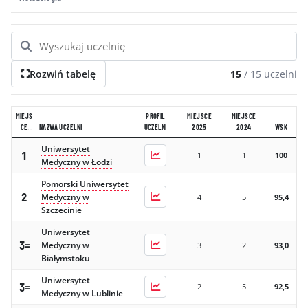
GALERIA
KONTAKT
ERRATA
Rozwiń tabelę
15
/
15
uczelni
MIEJS
PROFIL
MIEJSCE
MIEJSCE
CE
NAZWA UCZELNI
UCZELNI
2025
2024
WSK
2026
Uniwersytet
1
1
1
100
Medyczny w Łodzi
Pomorski Uniwersytet
2
Medyczny w
4
5
95,4
Szczecinie
Uniwersytet
3=
Medyczny w
3
2
93,0
Białymstoku
Uniwersytet
3=
2
5
92,5
Medyczny w Lublinie