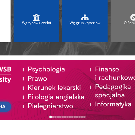
 2025
Ranking Liceów 2026
A
Ranking Maturalny LO
Ranking Szkół Olimpijskich
Wg typów uczelni
Wg grup kryteriów
O Ran