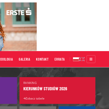
ODOLOGIA
GALERIA
KONTAKT
ERRATA
Targi Edukacyjne
RANKING
Salon Maturzystów
KIERUNKÓW STUDIÓW 2026
Salon Edukacyjny
Zobacz tabele