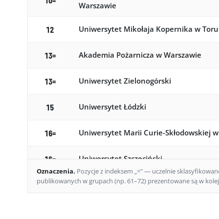
Warszawie
Uniwersytet Mikołaja Kopernika w Toru
12
Akademia Pożarnicza w Warszawie
13=
Uniwersytet Zielonogórski
13=
Uniwersytet Łódzki
15
Uniwersytet Marii Curie-Skłodowskiej w
16=
Uniwersytet Szczeciński
16=
Oznaczenia
.
Pozycje z indeksem „=" — uczelnie sklasyfikowane 
publikowanych w grupach (np. 61–72) prezentowane są w kolejn
Uniwersytet Opolski
18=
Uniwersytet Komisji Edukacji Narodowe
18=