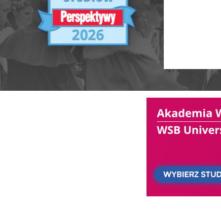
Ranking Szkół Wyższych 2025
Ranking MBA
Uczelnie akademickie
Ranking MB
Niepubliczne magisterskie
Publiczne Zawodowe