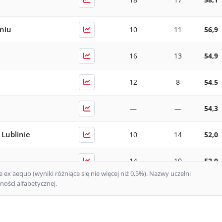
niu
10
11
56,9
16
13
54,9
12
8
54,5
—
—
54,3
 Lublinie
10
14
52,0
14
10
52,0
ex aequo (wyniki różniące się nie więcej niż 0,5%).
Nazwy uczelni
ości alfabetycznej.
15
14
51,3
j w Krakowie
12
14
50,8