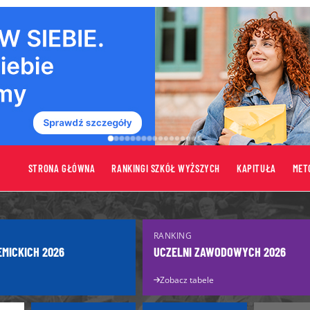
STRONA GŁÓWNA
RANKINGI SZKÓŁ WYŻSZYCH
KAPITUŁA
MET
tów
Uczelnie
RANKING
Uczelnie publiczne
EMICKICH 2026
UCZELNI ZAWODOWYCH 2026
turzysty
Uczelnie niepubliczne
Zobacz tabele