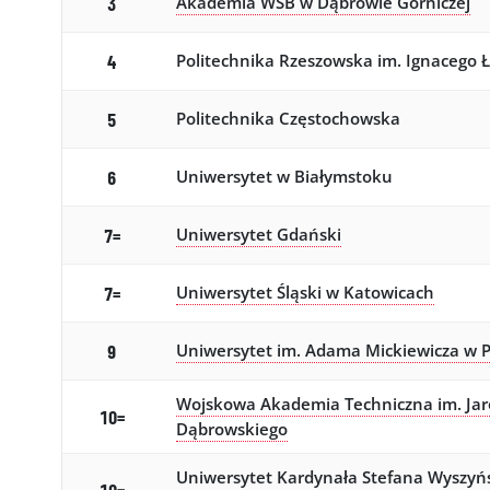
Akademia WSB w Dąbrowie Górniczej
3
Politechnika Rzeszowska im. Ignacego 
4
Politechnika Częstochowska
5
Uniwersytet w Białymstoku
6
Uniwersytet Gdański
7=
Uniwersytet Śląski w Katowicach
7=
Uniwersytet im. Adama Mickiewicza w 
9
Wojskowa Akademia Techniczna im. Ja
10=
Dąbrowskiego
Uniwersytet Kardynała Stefana Wyszyń
10=