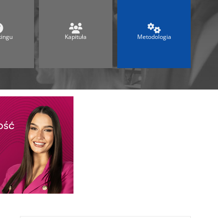
Ranking Techników 2026
Ranking Maturalny
Ranking Szkół Olimpijskich
kingu
Kapituła
Metodologia