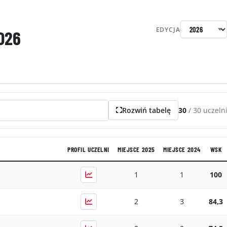
EDYCJA
026
Rozwiń tabelę
30
/
30
uczeln
PROFIL UCZELNI
MIEJSCE 2025
MIEJSCE 2024
WSK
1
1
100
2
3
84,3