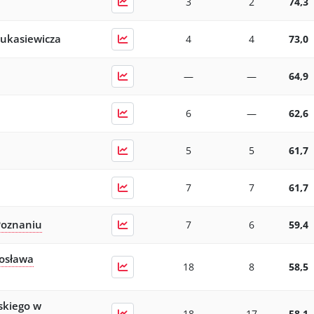
3
2
74,3
Łukasiewicza
4
4
73,0
—
—
64,9
6
—
62,6
5
5
61,7
7
7
61,7
Poznaniu
7
6
59,4
rosława
18
8
58,5
skiego w
18
17
58,1