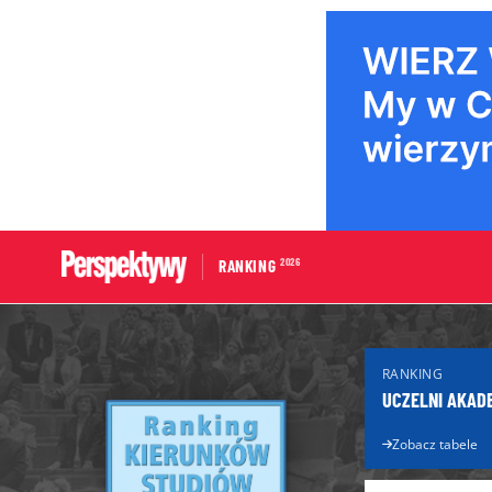
2026
RANKING
Portal edukacyjny
Dla Maturzys
RANKING
Aktualności edukacyjne
Matura 2026
UCZELNI AKAD
Licea
Poradnik ma
Technika
Zobacz tabele