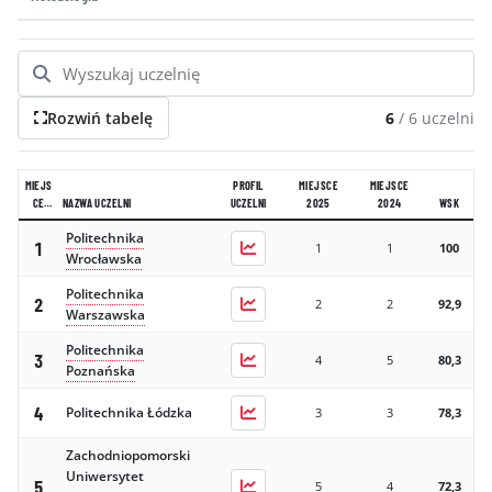
GALERIA
KONTAKT
ERRATA
Rozwiń tabelę
6
/
6
uczelni
MIEJS
PROFIL
MIEJSCE
MIEJSCE
CE
NAZWA UCZELNI
UCZELNI
2025
2024
WSK
2026
Politechnika
1
1
1
100
Wrocławska
Politechnika
2
2
2
92,9
Warszawska
Politechnika
3
4
5
80,3
Poznańska
4
Politechnika Łódzka
3
3
78,3
Zachodniopomorski
Uniwersytet
5
5
4
72,3