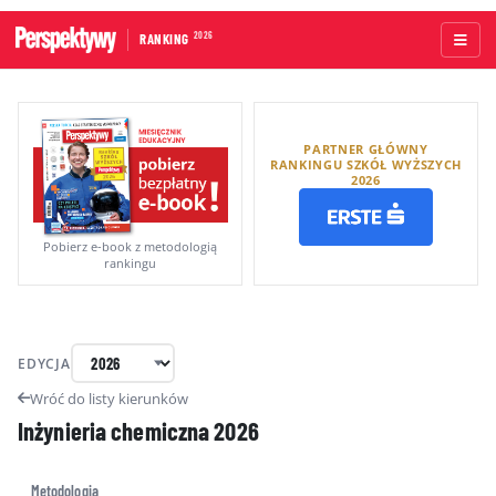
2026
RANKING
STRONA GŁÓWNA
PARTNER GŁÓWNY
UCZELNIE AKADEMICKIE
RANKINGU SZKÓŁ WYŻSZYCH
2026
UCZELNIE ZAWODOWE
RANKINGI WG TYPÓW UCZELNI
Pobierz e-book z metodologią
rankingu
RANKINGI WG GRUP KRYTERIÓW
RANKING KIERUNKÓW STUDIÓW
EDYCJA
O RANKINGU
Wróć do listy kierunków
Inżynieria chemiczna
2026
KAPITUŁA
METODOLOGIA
Metodologia