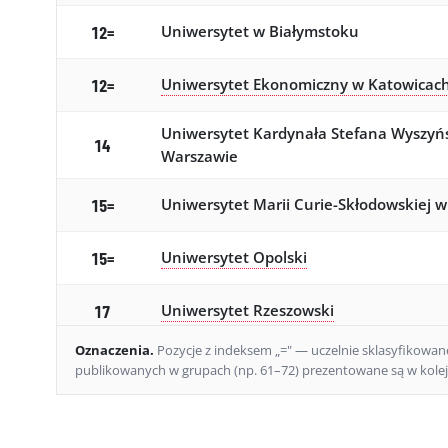
Uniwersytet w Białymstoku
12=
Uniwersytet Ekonomiczny w Katowicac
12=
Uniwersytet Kardynała Stefana Wyszyń
14
Warszawie
Uniwersytet Marii Curie-Skłodowskiej w
15=
Uniwersytet Opolski
15=
Uniwersytet Rzeszowski
17
Oznaczenia
.
Pozycje z indeksem „=" — uczelnie sklasyfikowane 
Katolicki Uniwersytet Lubelski Jana Paw
18
publikowanych w grupach (np. 61–72) prezentowane są w kolejn
Uniwersytet Warmińsko-Mazurski w Ols
19