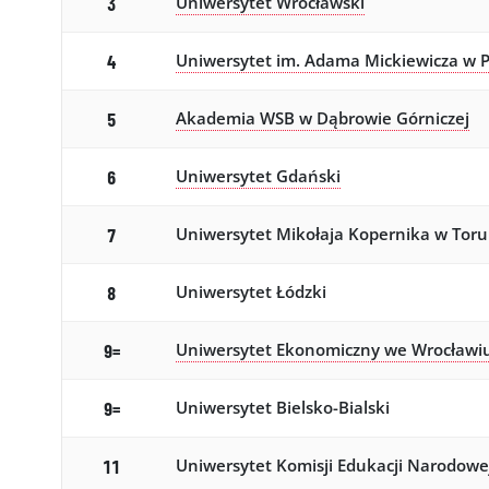
Uniwersytet Wrocławski
3
Uniwersytet im. Adama Mickiewicza w 
4
Akademia WSB w Dąbrowie Górniczej
5
Uniwersytet Gdański
6
Uniwersytet Mikołaja Kopernika w Toru
7
Uniwersytet Łódzki
8
Uniwersytet Ekonomiczny we Wrocławi
9=
Uniwersytet Bielsko-Bialski
9=
Uniwersytet Komisji Edukacji Narodowe
11