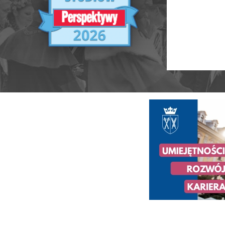
Ranking Szkół Wyższych 2025
Ranking MBA
Uczelnie akademickie
Ranking MB
Niepubliczne magisterskie
Publiczne Zawodowe