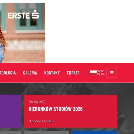
ODOLOGIA
GALERIA
KONTAKT
ERRATA
Targi Edukacyjne
RANKING
Salon Maturzystów
KIERUNKÓW STUDIÓW 2026
Salon Edukacyjny
Zobacz tabele