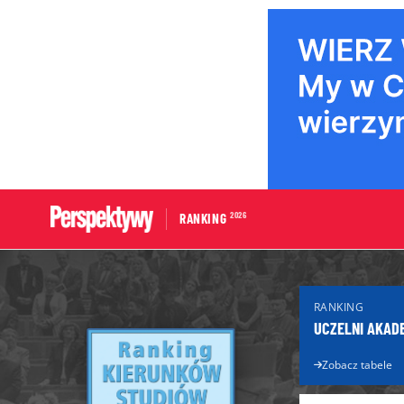
2026
RANKING
Portal edukacyjny
Dla Maturzys
RANKING
Aktualności edukacyjne
Matura 2026
UCZELNI AKAD
Licea
Poradnik ma
Technika
Zobacz tabele