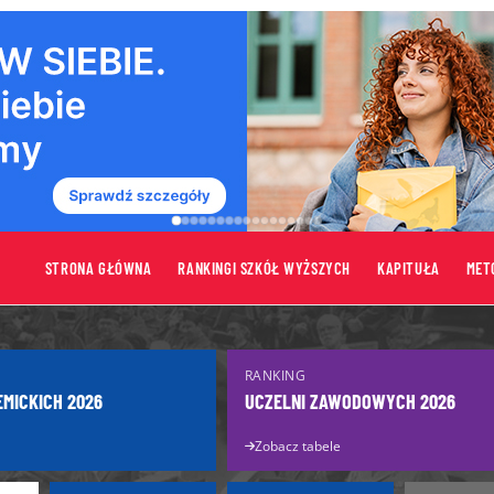
STRONA GŁÓWNA
RANKINGI SZKÓŁ WYŻSZYCH
KAPITUŁA
MET
tów
Uczelnie
RANKING
Uczelnie publiczne
EMICKICH 2026
UCZELNI ZAWODOWYCH 2026
turzysty
Uczelnie niepubliczne
Zobacz tabele