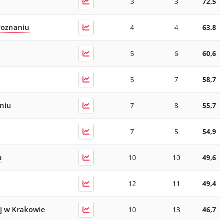
3
3
72,5
Poznaniu
4
4
63,8
5
6
60,6
5
7
58,7
niu
7
8
55,7
7
5
54,9
u
10
10
49,6
12
11
49,4
j w Krakowie
10
13
46,7