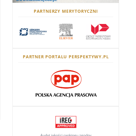
PARTNERZY MERYTORYCZNI
PARTNER PORTALU PERSPEKTYWY.PL
Audyt jakości rankingu zgodny