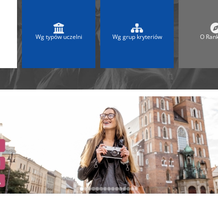
 2025
Ranking Liceów 2026
A
Ranking Maturalny LO
Ranking Szkół Olimpijskich
Wg typów uczelni
Wg grup kryteriów
O Ran