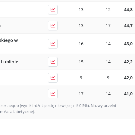
13
12
44,8
h
13
17
44,7
skiego w
16
14
43,0
 Lublinie
15
14
42,2
9
9
42,0
17
14
41,0
ex aequo (wyniki różniące się nie więcej niż 0,5%).
Nazwy uczelni
ła II
18
17
40,3
ości alfabetycznej.
ztynie
20
20
34,1