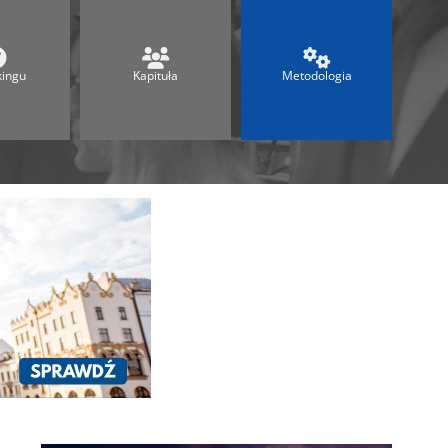
Ranking Techników 2026
Ranking Maturalny
Ranking Szkół Olimpijskich
kingu
Kapituła
Metodologia