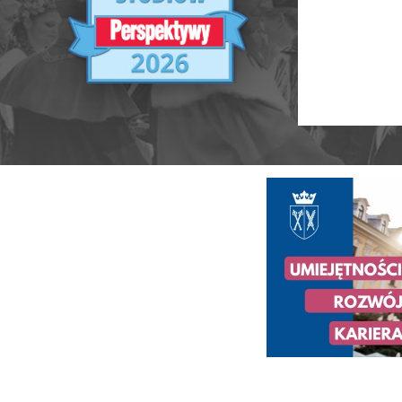
Ranking Szkół Wyższych 2025
Ranking MBA
Uczelnie akademickie
Ranking MB
Niepubliczne magisterskie
Publiczne Zawodowe