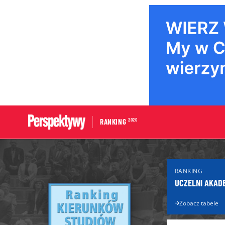
2026
RANKING
Portal edukacyjny
Dla Maturzys
RANKING
Aktualności edukacyjne
Matura 2026
UCZELNI AKAD
Licea
Poradnik ma
Technika
Zobacz tabele