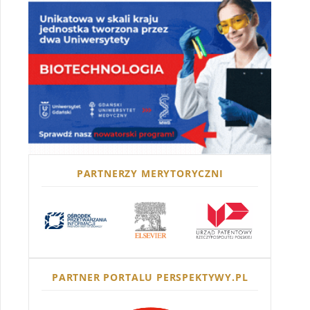
PARTNERZY MERYTORYCZNI
PARTNER PORTALU PERSPEKTYWY.PL