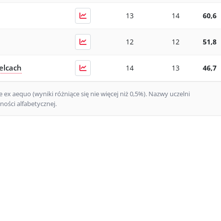
13
14
60,6
12
12
51,8
elcach
14
13
46,7
ex aequo (wyniki różniące się nie więcej niż 0,5%).
Nazwy uczelni
ości alfabetycznej.