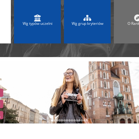
 2025
Ranking Liceów 2026
A
Ranking Maturalny LO
Ranking Szkół Olimpijskich
Wg typów uczelni
Wg grup kryteriów
O Ran