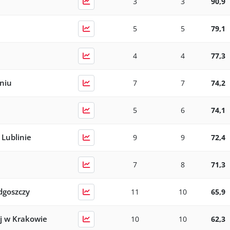
3
3
90,9
5
5
79,1
4
4
77,3
niu
7
7
74,2
5
6
74,1
 Lublinie
9
9
72,4
7
8
71,3
dgoszczy
11
10
65,9
j w Krakowie
10
10
62,3