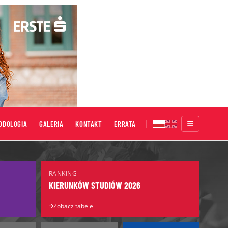
ODOLOGIA
GALERIA
KONTAKT
ERRATA
Targi Edukacyjne
RANKING
Salon Maturzystów
KIERUNKÓW STUDIÓW 2026
Salon Edukacyjny
Zobacz tabele