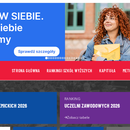
STRONA GŁÓWNA
RANKINGI SZKÓŁ WYŻSZYCH
KAPITUŁA
MET
tów
Uczelnie
RANKING
Uczelnie publiczne
EMICKICH 2026
UCZELNI ZAWODOWYCH 2026
turzysty
Uczelnie niepubliczne
Zobacz tabele