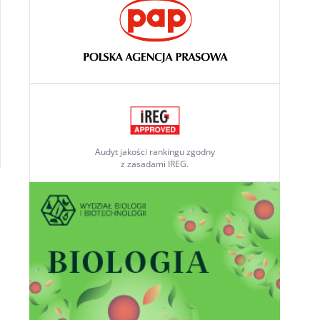
Audyt jakości rankingu zgodny
z zasadami IREG.