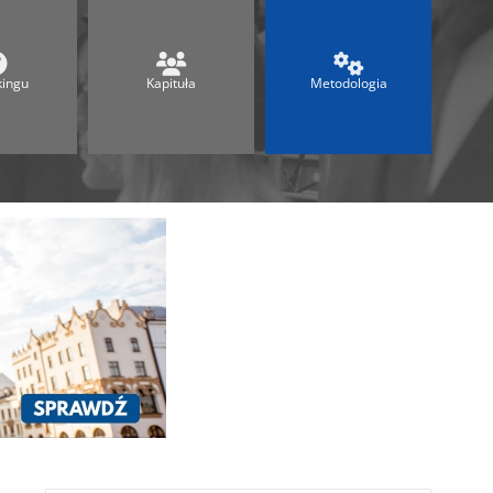
Ranking Techników 2026
Ranking Maturalny
Ranking Szkół Olimpijskich
kingu
Kapituła
Metodologia