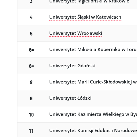
Uniwersytet Jagielloński w Krakowie
3
Uniwersytet Śląski w Katowicach
4
Uniwersytet Wrocławski
5
Uniwersytet Mikołaja Kopernika w Toru
6=
Uniwersytet Gdański
6=
Uniwersytet Marii Curie-Skłodowskiej w
8
Uniwersytet Łódzki
9
Uniwersytet Kazimierza Wielkiego w By
10
Uniwersytet Komisji Edukacji Narodowe
11