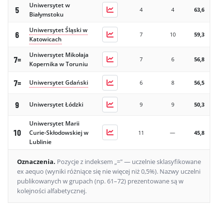
Uniwersytet w
5
4
4
63,6
Białymstoku
Uniwersytet Śląski w
6
7
10
59,3
Katowicach
Uniwersytet Mikołaja
7=
7
6
56,8
Kopernika w Toruniu
7=
Uniwersytet Gdański
6
8
56,5
9
Uniwersytet Łódzki
9
9
50,3
Uniwersytet Marii
10
Curie-Skłodowskiej w
11
—
45,8
Lublinie
Uniwersytet Jana
Oznaczenia
.
Pozycje z indeksem „=" — uczelnie sklasyfikowane
11=
Kochanowskiego w
10
12
42,9
ex aequo (wyniki różniące się nie więcej niż 0,5%).
Nazwy uczelni
Kielcach
publikowanych w grupach (np. 61–72) prezentowane są w
kolejności alfabetycznej.
Uniwersytet
11=
12
—
42,6
Szczeciński
Uniwersytet