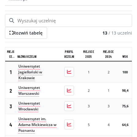
GALERIA
KONTAKT
ERRATA
Rozwiń tabelę
13
/
13
uczelni
MIEJS
PROFIL
MIEJSCE
MIEJSCE
CE
NAZWA UCZELNI
UCZELNI
2025
2024
WSK
2026
Uniwersytet
1
Jagielloński w
1
2
100
Krakowie
Uniwersytet
2
2
1
98,4
Warszawski
Uniwersytet
3
3
3
75,6
Wrocławski
Uniwersytet im.
4
Adama Mickiewicza w
5
4
64,6
Poznaniu