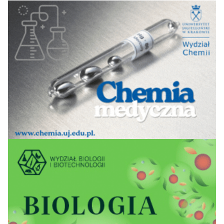
13
13
7
37,9
Zielonogórski