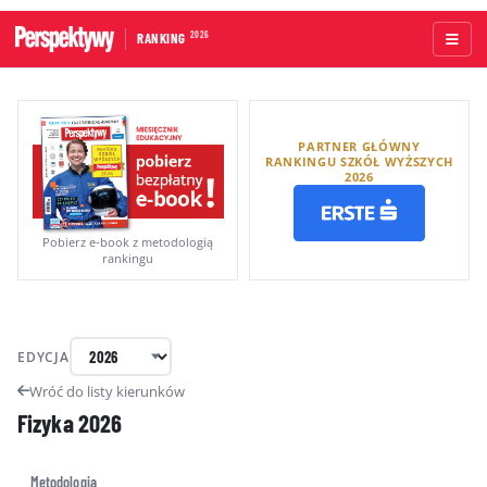
2026
RANKING
STRONA GŁÓWNA
PARTNER GŁÓWNY
UCZELNIE AKADEMICKIE
RANKINGU SZKÓŁ WYŻSZYCH
2026
UCZELNIE ZAWODOWE
RANKINGI WG TYPÓW UCZELNI
Pobierz e-book z metodologią
rankingu
RANKINGI WG GRUP KRYTERIÓW
RANKING KIERUNKÓW STUDIÓW
EDYCJA
O RANKINGU
Wróć do listy kierunków
Fizyka
2026
KAPITUŁA
METODOLOGIA
Metodologia