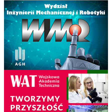
13
13
14
55,1
Ignacego
Łukasiewicza
Uniwersytet Andrzeja
Frycza
14
13
15
51,5
Modrzewskiego w
Krakowie
Uniwersytet
15
15
13
50,9
Zielonogórski
Politechnika
16
16
16
38,6
Świętokrzyska