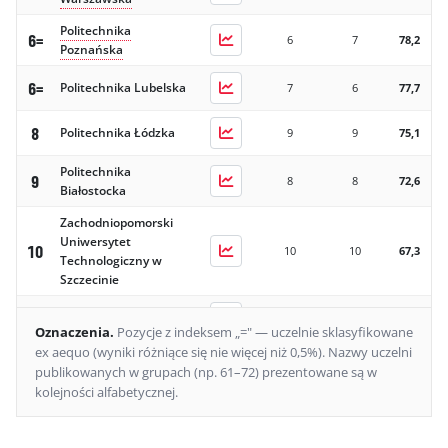
Politechnika
6=
6
7
78,2
Poznańska
6=
Politechnika Lubelska
7
6
77,7
8
Politechnika Łódzka
9
9
75,1
Politechnika
9
8
8
72,6
Białostocka
Zachodniopomorski
Uniwersytet
10
10
10
67,3
Technologiczny w
Szczecinie
11
Politechnika Opolska
11
12
63,0
Oznaczenia
.
Pozycje z indeksem „=" — uczelnie sklasyfikowane
ex aequo (wyniki różniące się nie więcej niż 0,5%).
Nazwy uczelni
Politechnika
publikowanych w grupach (np. 61–72) prezentowane są w
12
Bydgoska im. Jana i
12
11
55,7
kolejności alfabetycznej.
Jędrzeja Śniadeckich
Politechnika
Rzeszowska im.