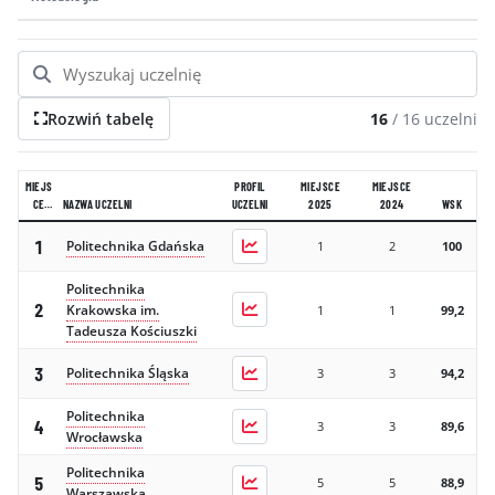
GALERIA
KONTAKT
ERRATA
Rozwiń tabelę
16
/
16
uczelni
MIEJS
PROFIL
MIEJSCE
MIEJSCE
CE
NAZWA UCZELNI
UCZELNI
2025
2024
WSK
2026
1
Politechnika Gdańska
1
2
100
Politechnika
2
Krakowska im.
1
1
99,2
Tadeusza Kościuszki
3
Politechnika Śląska
3
3
94,2
Politechnika
4
3
3
89,6
Wrocławska
Politechnika
5
5
5
88,9
Warszawska