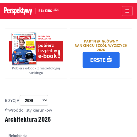
2026
RANKING
STRONA GŁÓWNA
PARTNER GŁÓWNY
UCZELNIE AKADEMICKIE
RANKINGU SZKÓŁ WYŻSZYCH
2026
UCZELNIE ZAWODOWE
RANKINGI WG TYPÓW UCZELNI
Pobierz e-book z metodologią
rankingu
RANKINGI WG GRUP KRYTERIÓW
RANKING KIERUNKÓW STUDIÓW
EDYCJA
O RANKINGU
Wróć do listy kierunków
Architektura
2026
KAPITUŁA
METODOLOGIA
Metodologia