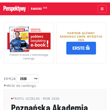
2026
RANKING
STRONA GŁÓWNA
PARTNER GŁÓWNY
UCZELNIE AKADEMICKIE
RANKINGU SZKÓŁ WYŻSZYCH
2026
UCZELNIE ZAWODOWE
RANKINGI WG TYPÓW UCZELNI
Pobierz e-book z metodologią
rankingu
RANKINGI WG GRUP KRYTERIÓW
RANKING KIERUNKÓW STUDIÓW
EDYCJA
O RANKINGU
Wróć do rankingu
KAPITUŁA
PROFIL UCZELNI · RSW 2026
Poznańska Akademia
METODOLOGIA