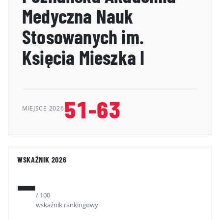
Medyczna Nauk
GALERIA
Stosowanych im.
KONTAKT
Księcia Mieszka I
ERRATA
51-63
MIEJSCE 2026
WSKAŹNIK 2026
—
/ 100
wskaźnik rankingowy