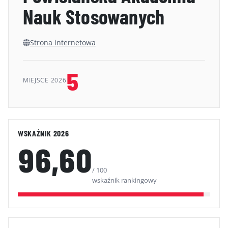
Nauk Stosowanych
GALERIA
KONTAKT
Strona internetowa
ERRATA
5
MIEJSCE 2026
WSKAŹNIK 2026
96,60
/ 100
wskaźnik rankingowy