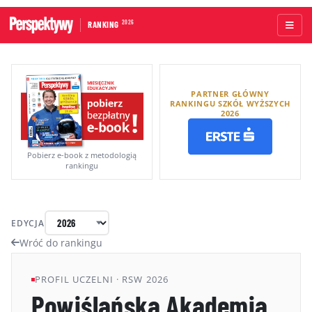
2026
RANKING
STRONA GŁÓWNA
PARTNER GŁÓWNY
UCZELNIE AKADEMICKIE
RANKINGU SZKÓŁ WYŻSZYCH
2026
UCZELNIE ZAWODOWE
RANKINGI WG TYPÓW UCZELNI
Pobierz e-book z metodologią
rankingu
RANKINGI WG GRUP KRYTERIÓW
RANKING KIERUNKÓW STUDIÓW
EDYCJA
O RANKINGU
Wróć do rankingu
KAPITUŁA
PROFIL UCZELNI · RSW 2026
Powiślańska Akademia
METODOLOGIA