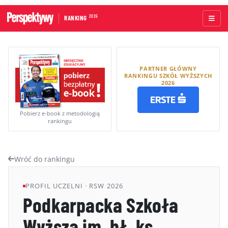
2026
RANKING
STRONA GŁÓWNA
PARTNER GŁÓWNY
UCZELNIE AKADEMICKIE
RANKINGU SZKÓŁ WYŻSZYCH
2026
UCZELNIE ZAWODOWE
RANKINGI WG TYPÓW UCZELNI
Pobierz e-book z metodologią
rankingu
RANKINGI WG GRUP KRYTERIÓW
RANKING KIERUNKÓW STUDIÓW
Wróć do rankingu
O RANKINGU
PROFIL UCZELNI · RSW 2026
KAPITUŁA
Podkarpacka Szkoła
METODOLOGIA
Wyższa im. bł. ks.