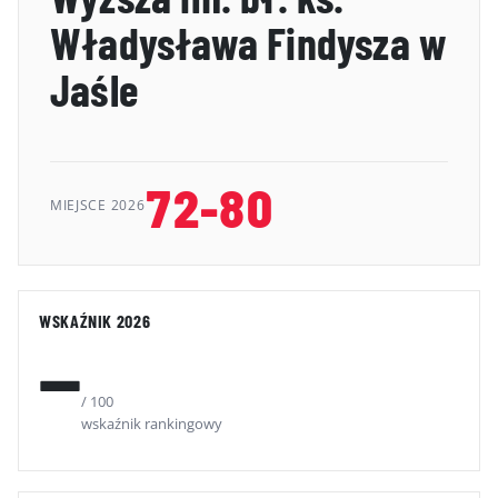
GALERIA
Władysława Findysza w
KONTAKT
Jaśle
ERRATA
72-80
MIEJSCE 2026
WSKAŹNIK 2026
—
/ 100
wskaźnik rankingowy