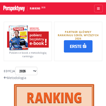
2026
RANKING
STRONA GŁÓWNA
PARTNER GŁÓWNY
UCZELNIE AKADEMICKIE
RANKINGU SZKÓŁ WYŻSZYCH
2026
UCZELNIE ZAWODOWE
RANKINGI WG TYPÓW UCZELNI
Pobierz e-book z metodologią
rankingu
RANKINGI WG GRUP KRYTERIÓW
EDYCJA
RANKING KIERUNKÓW STUDIÓW
Metodologia
O RANKINGU
KAPITUŁA
METODOLOGIA