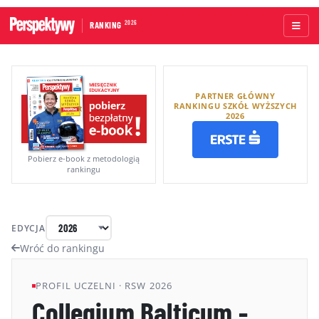
2026
RANKING
STRONA GŁÓWNA
PARTNER GŁÓWNY
UCZELNIE AKADEMICKIE
RANKINGU SZKÓŁ WYŻSZYCH
2026
UCZELNIE ZAWODOWE
RANKINGI WG TYPÓW UCZELNI
Pobierz e-book z metodologią
rankingu
RANKINGI WG GRUP KRYTERIÓW
RANKING KIERUNKÓW STUDIÓW
EDYCJA
O RANKINGU
Wróć do rankingu
KAPITUŁA
PROFIL UCZELNI · RSW 2026
Collegium Balticum -
METODOLOGIA