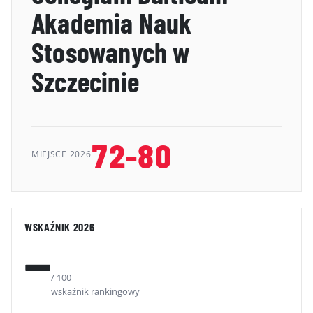
Akademia Nauk
GALERIA
Stosowanych w
KONTAKT
Szczecinie
ERRATA
72-80
MIEJSCE 2026
WSKAŹNIK 2026
—
/ 100
wskaźnik rankingowy