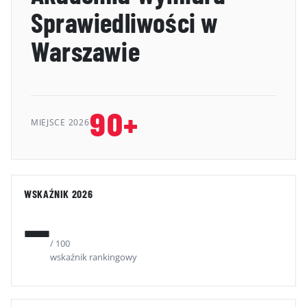
Sprawiedliwości w
GALERIA
Warszawie
KONTAKT
ERRATA
90+
MIEJSCE 2026
WSKAŹNIK 2026
—
/ 100
wskaźnik rankingowy