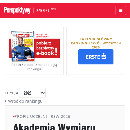
2026
RANKING
STRONA GŁÓWNA
PARTNER GŁÓWNY
UCZELNIE AKADEMICKIE
RANKINGU SZKÓŁ WYŻSZYCH
2026
UCZELNIE ZAWODOWE
RANKINGI WG TYPÓW UCZELNI
Pobierz e-book z metodologią
rankingu
RANKINGI WG GRUP KRYTERIÓW
RANKING KIERUNKÓW STUDIÓW
EDYCJA
O RANKINGU
Wróć do rankingu
KAPITUŁA
PROFIL UCZELNI · RSW 2026
Akademia Wymiaru
METODOLOGIA