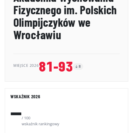
Fizycznego im. Polskich
GALERIA
Olimpijczyków we
KONTAKT
Wrocławiu
ERRATA
81-93
MIEJSCE 2026
8
WSKAŹNIK 2026
—
/ 100
wskaźnik rankingowy