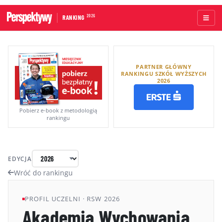
2026
RANKING
STRONA GŁÓWNA
PARTNER GŁÓWNY
UCZELNIE AKADEMICKIE
RANKINGU SZKÓŁ WYŻSZYCH
2026
UCZELNIE ZAWODOWE
RANKINGI WG TYPÓW UCZELNI
Pobierz e-book z metodologią
rankingu
RANKINGI WG GRUP KRYTERIÓW
RANKING KIERUNKÓW STUDIÓW
EDYCJA
O RANKINGU
Wróć do rankingu
KAPITUŁA
PROFIL UCZELNI · RSW 2026
Akademia Wychowania
METODOLOGIA