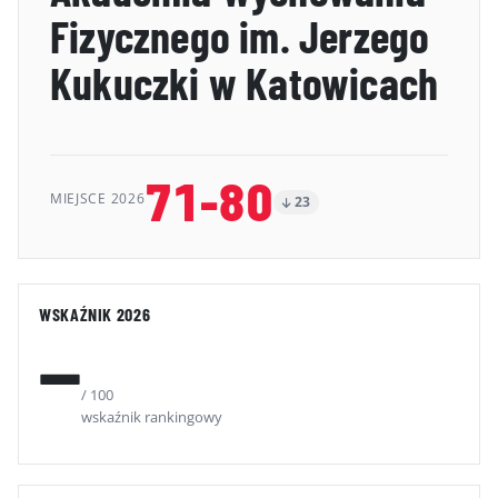
Fizycznego im. Jerzego
GALERIA
Kukuczki w Katowicach
KONTAKT
ERRATA
71-80
MIEJSCE 2026
23
WSKAŹNIK 2026
—
/ 100
wskaźnik rankingowy