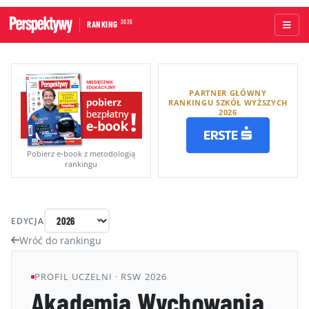
2026
RANKING
STRONA GŁÓWNA
PARTNER GŁÓWNY
UCZELNIE AKADEMICKIE
RANKINGU SZKÓŁ WYŻSZYCH
2026
UCZELNIE ZAWODOWE
RANKINGI WG TYPÓW UCZELNI
Pobierz e-book z metodologią
rankingu
RANKINGI WG GRUP KRYTERIÓW
RANKING KIERUNKÓW STUDIÓW
EDYCJA
O RANKINGU
Wróć do rankingu
KAPITUŁA
PROFIL UCZELNI · RSW 2026
Akademia Wychowania
METODOLOGIA