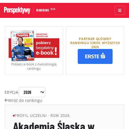
2026
RANKING
STRONA GŁÓWNA
PARTNER GŁÓWNY
UCZELNIE AKADEMICKIE
RANKINGU SZKÓŁ WYŻSZYCH
2026
UCZELNIE ZAWODOWE
RANKINGI WG TYPÓW UCZELNI
Pobierz e-book z metodologią
rankingu
RANKINGI WG GRUP KRYTERIÓW
RANKING KIERUNKÓW STUDIÓW
EDYCJA
O RANKINGU
Wróć do rankingu
KAPITUŁA
PROFIL UCZELNI · RSW 2026
Akademia Śląska w
METODOLOGIA