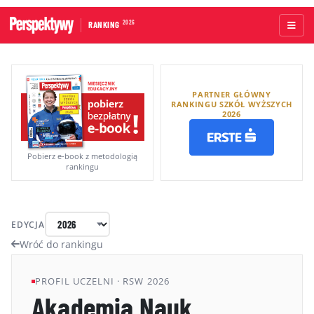
2026
RANKING
STRONA GŁÓWNA
PARTNER GŁÓWNY
UCZELNIE AKADEMICKIE
RANKINGU SZKÓŁ WYŻSZYCH
2026
UCZELNIE ZAWODOWE
RANKINGI WG TYPÓW UCZELNI
Pobierz e-book z metodologią
rankingu
RANKINGI WG GRUP KRYTERIÓW
RANKING KIERUNKÓW STUDIÓW
EDYCJA
O RANKINGU
Wróć do rankingu
KAPITUŁA
PROFIL UCZELNI · RSW 2026
Akademia Nauk
METODOLOGIA