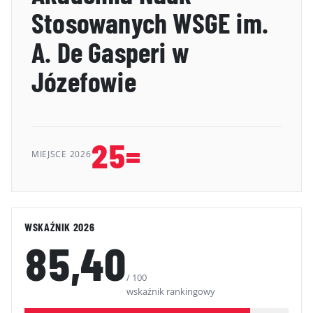
Stosowanych WSGE im.
GALERIA
A. De Gasperi w
KONTAKT
Józefowie
ERRATA
25=
MIEJSCE 2026
WSKAŹNIK 2026
85,40
/ 100
wskaźnik rankingowy