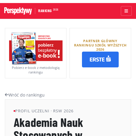
2026
RANKING
STRONA GŁÓWNA
PARTNER GŁÓWNY
UCZELNIE AKADEMICKIE
RANKINGU SZKÓŁ WYŻSZYCH
2026
UCZELNIE ZAWODOWE
RANKINGI WG TYPÓW UCZELNI
Pobierz e-book z metodologią
rankingu
RANKINGI WG GRUP KRYTERIÓW
RANKING KIERUNKÓW STUDIÓW
Wróć do rankingu
O RANKINGU
PROFIL UCZELNI · RSW 2026
KAPITUŁA
Akademia Nauk
METODOLOGIA
Stosowanych w