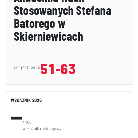
Stosowanych Stefana
GALERIA
Batorego w
KONTAKT
Skierniewicach
ERRATA
51-63
MIEJSCE 2026
WSKAŹNIK 2026
—
/ 100
wskaźnik rankingowy