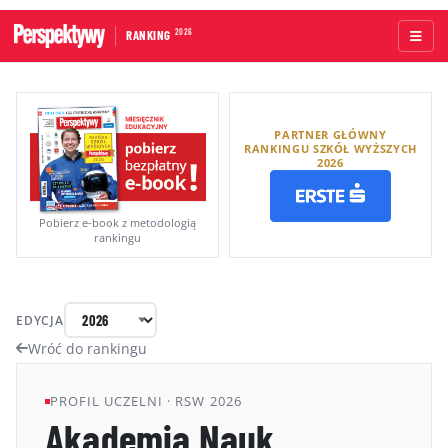
2026
RANKING
STRONA GŁÓWNA
PARTNER GŁÓWNY
UCZELNIE AKADEMICKIE
RANKINGU SZKÓŁ WYŻSZYCH
2026
UCZELNIE ZAWODOWE
RANKINGI WG TYPÓW UCZELNI
Pobierz e-book z metodologią
rankingu
RANKINGI WG GRUP KRYTERIÓW
RANKING KIERUNKÓW STUDIÓW
EDYCJA
O RANKINGU
Wróć do rankingu
KAPITUŁA
PROFIL UCZELNI · RSW 2026
Akademia Nauk
METODOLOGIA