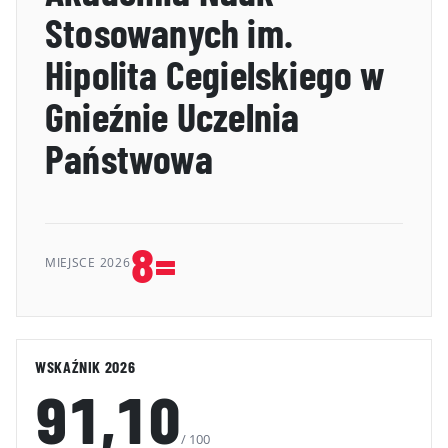
Stosowanych im.
GALERIA
Hipolita Cegielskiego w
KONTAKT
Gnieźnie Uczelnia
ERRATA
Państwowa
8=
MIEJSCE 2026
WSKAŹNIK 2026
91,10
/ 100