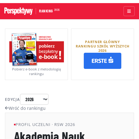
2026
RANKING
STRONA GŁÓWNA
PARTNER GŁÓWNY
UCZELNIE AKADEMICKIE
RANKINGU SZKÓŁ WYŻSZYCH
2026
UCZELNIE ZAWODOWE
RANKINGI WG TYPÓW UCZELNI
Pobierz e-book z metodologią
rankingu
RANKINGI WG GRUP KRYTERIÓW
RANKING KIERUNKÓW STUDIÓW
EDYCJA
O RANKINGU
Wróć do rankingu
KAPITUŁA
PROFIL UCZELNI · RSW 2026
Akademia Nauk
METODOLOGIA