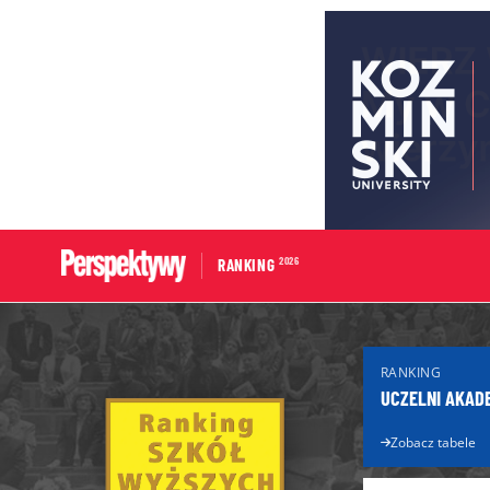
2026
RANKING
Portal edukacyjny
Dla Maturzys
RANKING
Aktualności edukacyjne
Matura 2026
UCZELNI AKAD
Licea
Poradnik ma
Technika
Zobacz tabele