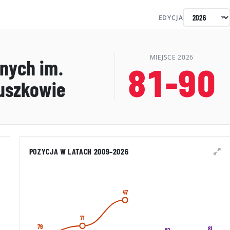
EDYCJA
MIEJSCE 2026
nych im.
81-90
ruszkowie
POZYCJA W LATACH 2009–2026
47
71
79
81
82