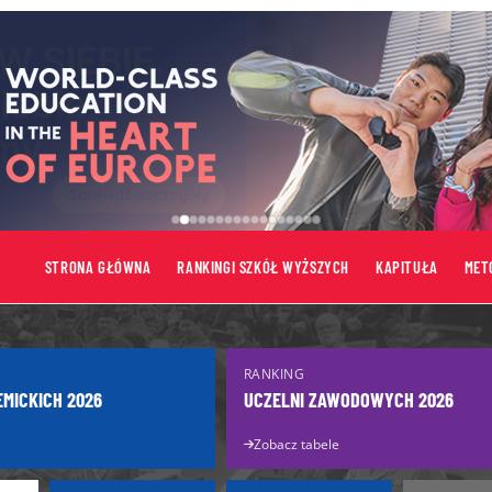
STRONA GŁÓWNA
RANKINGI SZKÓŁ WYŻSZYCH
KAPITUŁA
MET
tów
Uczelnie
RANKING
Uczelnie publiczne
EMICKICH 2026
UCZELNI ZAWODOWYCH 2026
turzysty
Uczelnie niepubliczne
Zobacz tabele