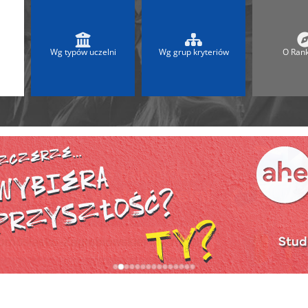
 2025
Ranking Liceów 2026
A
Ranking Maturalny LO
Ranking Szkół Olimpijskich
Wg typów uczelni
Wg grup kryteriów
O Ran