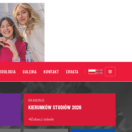
ODOLOGIA
GALERIA
KONTAKT
ERRATA
Targi Edukacyjne
RANKING
Salon Maturzystów
KIERUNKÓW STUDIÓW 2026
Salon Edukacyjny
Zobacz tabele