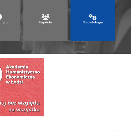
Ranking Techników 2026
Ranking Maturalny
Ranking Szkół Olimpijskich
kingu
Kapituła
Metodologia