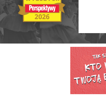
Ranking Szkół Wyższych 2025
Ranking MBA
Uczelnie akademickie
Ranking MB
Niepubliczne magisterskie
Publiczne Zawodowe