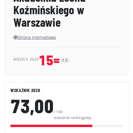
Koźmińskiego w
GALERIA
Warszawie
KONTAKT
ERRATA
Strona internetowa
15=
MIEJSCE 2026
2
WSKAŹNIK 2026
73,00
/ 100
wskaźnik rankingowy