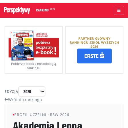
2026
RANKING
STRONA GŁÓWNA
PARTNER GŁÓWNY
UCZELNIE AKADEMICKIE
RANKINGU SZKÓŁ WYŻSZYCH
2026
UCZELNIE ZAWODOWE
RANKINGI WG TYPÓW UCZELNI
Pobierz e-book z metodologią
rankingu
RANKINGI WG GRUP KRYTERIÓW
RANKING KIERUNKÓW STUDIÓW
EDYCJA
O RANKINGU
Wróć do rankingu
KAPITUŁA
PROFIL UCZELNI · RSW 2026
Akademia Leona
METODOLOGIA