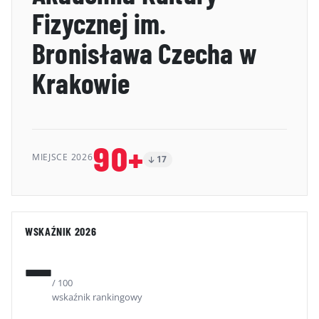
Fizycznej im.
GALERIA
Bronisława Czecha w
KONTAKT
Krakowie
ERRATA
90+
MIEJSCE 2026
17
WSKAŹNIK 2026
—
/ 100
wskaźnik rankingowy