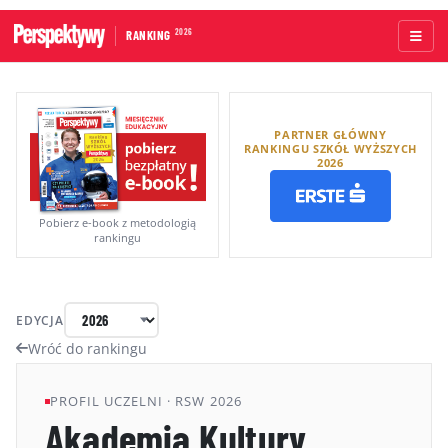
2026
RANKING
STRONA GŁÓWNA
PARTNER GŁÓWNY
UCZELNIE AKADEMICKIE
RANKINGU SZKÓŁ WYŻSZYCH
2026
UCZELNIE ZAWODOWE
RANKINGI WG TYPÓW UCZELNI
Pobierz e-book z metodologią
rankingu
RANKINGI WG GRUP KRYTERIÓW
RANKING KIERUNKÓW STUDIÓW
EDYCJA
O RANKINGU
Wróć do rankingu
KAPITUŁA
PROFIL UCZELNI · RSW 2026
Akademia Kultury
METODOLOGIA