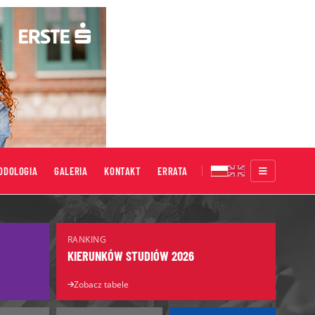
ODOLOGIA
GALERIA
KONTAKT
ERRATA
Targi Edukacyjne
RANKING
Salon Maturzystów
KIERUNKÓW STUDIÓW 2026
Salon Edukacyjny
Zobacz tabele