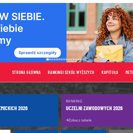
STRONA GŁÓWNA
RANKINGI SZKÓŁ WYŻSZYCH
KAPITUŁA
MET
tów
Uczelnie
RANKING
Uczelnie publiczne
EMICKICH 2026
UCZELNI ZAWODOWYCH 2026
turzysty
Uczelnie niepubliczne
Zobacz tabele