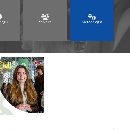
Ranking Techników 2026
Ranking Maturalny
Ranking Szkół Olimpijskich
kingu
Kapituła
Metodologia