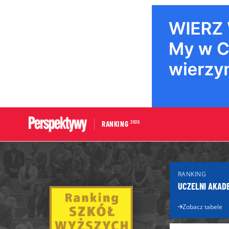
2026
RANKING
Portal edukacyjny
Dla Maturzys
RANKING
Aktualności edukacyjne
Matura 2026
UCZELNI AKAD
Licea
Poradnik ma
Technika
Zobacz tabele