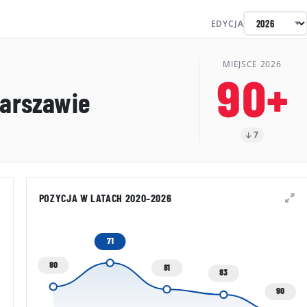
EDYCJA
MIEJSCE 2026
90+
arszawie
7
POZYCJA W LATACH 2020–2026
71
80
81
83
90