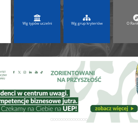
 2025
Ranking Liceów 2026
A
Ranking Maturalny LO
Ranking Szkół Olimpijskich
Wg typów uczelni
Wg grup kryteriów
O Ran