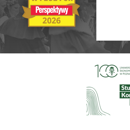
Ranking Szkół Wyższych 2025
Ranking MBA
Uczelnie akademickie
Ranking MB
Niepubliczne magisterskie
Publiczne Zawodowe