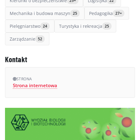
Kierunki o bezpieczeństwie
Logistyka
25=
22
Mechanika i budowa maszyn
Pedagogika
25
27=
Pielęgniarstwo
Turystyka i rekreacja
24
25
Zarządzanie
52
Kontakt
STRONA
Strona internetowa