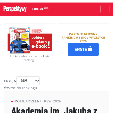
2026
RANKING
STRONA GŁÓWNA
PARTNER GŁÓWNY
UCZELNIE AKADEMICKIE
RANKINGU SZKÓŁ WYŻSZYCH
2026
UCZELNIE ZAWODOWE
RANKINGI WG TYPÓW UCZELNI
Pobierz e-book z metodologią
rankingu
RANKINGI WG GRUP KRYTERIÓW
RANKING KIERUNKÓW STUDIÓW
EDYCJA
O RANKINGU
Wróć do rankingu
KAPITUŁA
PROFIL UCZELNI · RSW 2026
Akademia im. Jakuba z
METODOLOGIA