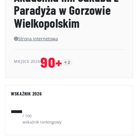
Paradyża w Gorzowie
GALERIA
Wielkopolskim
KONTAKT
ERRATA
Strona internetowa
90+
MIEJSCE 2026
2
WSKAŹNIK 2026
—
/ 100
wskaźnik rankingowy